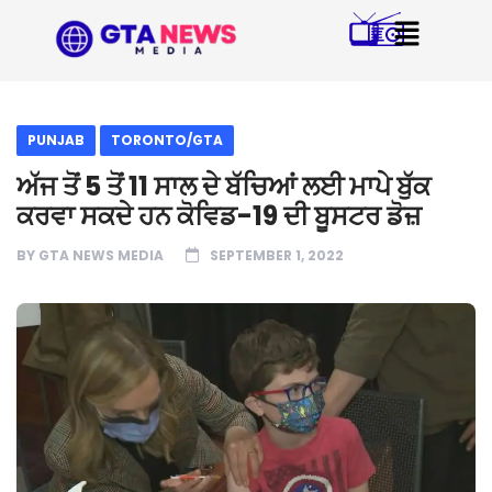
PUNJAB
TORONTO/GTA
ਅੱਜ ਤੋਂ 5 ਤੋਂ 11 ਸਾਲ ਦੇ ਬੱਚਿਆਂ ਲਈ ਮਾਪੇ ਬੁੱਕ
ਕਰਵਾ ਸਕਦੇ ਹਨ ਕੋਵਿਡ-19 ਦੀ ਬੂਸਟਰ ਡੋਜ਼
BY
GTA NEWS MEDIA
SEPTEMBER 1, 2022