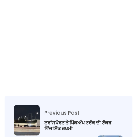
Previous Post
ਟਰਾਂਸਪੋਰਟ ਤੇ ਪਿੱਕਅੱਪ ਟਰੱਕ ਦੀ ਟੱਕਰ
ਵਿੱਚ ਇੱਕ ਜ਼ਖ਼ਮੀ