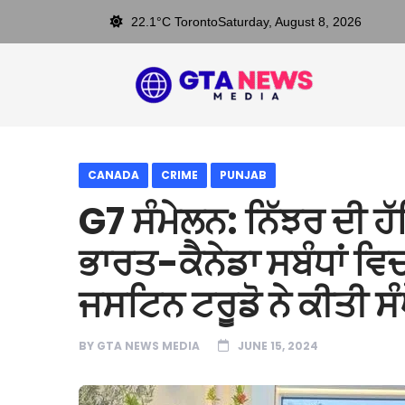
22.1°C Toronto
Saturday, August 8, 2026
CANADA
CRIME
PUNJAB
G7 ਸੰਮੇਲਨ: ਨਿੱਝਰ ਦੀ ਹੱ
ਭਾਰਤ-ਕੈਨੇਡਾ ਸਬੰਧਾਂ ਵਿ
ਜਸਟਿਨ ਟਰੂਡੋ ਨੇ ਕੀਤੀ ਸ
BY
GTA NEWS MEDIA
JUNE 15, 2024