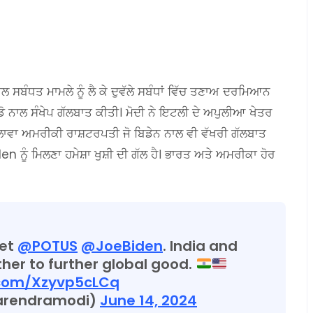
 ਸਬੰਧਤ ਮਾਮਲੇ ਨੂੰ ਲੈ ਕੇ ਦੁਵੱਲੇ ਸਬੰਧਾਂ ਵਿੱਚ ਤਣਾਅ ਦਰਮਿਆਨ
ਰੂਡੋ ਨਾਲ ਸੰਖੇਪ ਗੱਲਬਾਤ ਕੀਤੀ। ਮੋਦੀ ਨੇ ਇਟਲੀ ਦੇ ਅਪੁਲੀਆ ਖੇਤਰ
ਲਾਵਾ ਅਮਰੀਕੀ ਰਾਸ਼ਟਰਪਤੀ ਜੋ ਬਿਡੇਨ ਨਾਲ ਵੀ ਵੱਖਰੀ ਗੱਲਬਾਤ
 ਨੂੰ ਮਿਲਣਾ ਹਮੇਸ਼ਾ ਖੁਸ਼ੀ ਦੀ ਗੱਲ ਹੈ। ਭਾਰਤ ਅਤੇ ਅਮਰੀਕਾ ਹੋਰ
eet
@POTUS
@JoeBiden
. India and
ther to further global good.
r.com/Xzyvp5cLCq
arendramodi)
June 14, 2024