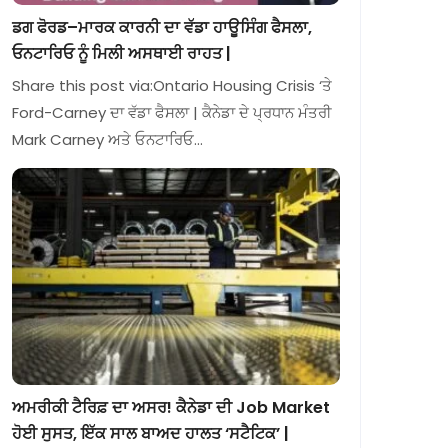
ਡਗ ਫੋਰਡ–ਮਾਰਕ ਕਾਰਨੀ ਦਾ ਵੱਡਾ ਹਾਊਸਿੰਗ ਫੈਸਲਾ,
ਓਨਟਾਰਿਓ ਨੂੰ ਮਿਲੀ ਅਸਥਾਈ ਰਾਹਤ |
Share this post via:Ontario Housing Crisis ‘ਤੇ
Ford-Carney ਦਾ ਵੱਡਾ ਫੈਸਲਾ | ਕੈਨੇਡਾ ਦੇ ਪ੍ਰਧਾਨ ਮੰਤਰੀ
Mark Carney ਅਤੇ ਓਨਟਾਰਿਓ…
ਅਮਰੀਕੀ ਟੈਰਿਫ਼ ਦਾ ਅਸਰ! ਕੈਨੇਡਾ ਦੀ Job Market
ਹੋਈ ਸੁਸਤ, ਇੱਕ ਸਾਲ ਬਾਅਦ ਹਾਲਤ ‘ਸਟੈਟਿਕ’ |