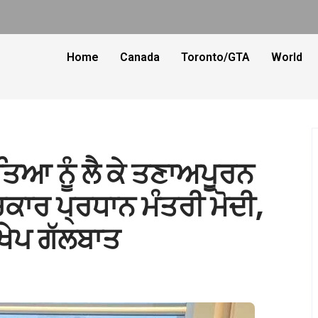
Home
Canada
Toronto/GTA
World
ਤਿਆ ਨੂੰ ਲੈ ਕੇ ਤਣਾਅਪੂਰਨ
ਚਕਾਰ ਪ੍ਰਧਾਨ ਮੰਤਰੀ ਮੋਦੀ,
ੰਖੇਪ ਗੱਲਬਾਤ