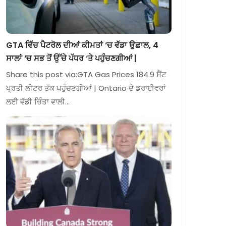
GTA ਵਿੱਚ ਪੈਟਰੋਲ ਦੀਆਂ ਕੀਮਤਾਂ ‘ਚ ਵੱਡਾ ਉਛਾਲ, 4
ਸਾਲਾਂ ‘ਚ ਸਭ ਤੋਂ ਉੱਚੇ ਪੱਧਰ ‘ਤੇ ਪਹੁੰਚਣਗੀਆਂ |
Share this post via:GTA Gas Prices 184.9 ਸੈਂਟ
ਪ੍ਰਤੀ ਲੀਟਰ ਤੱਕ ਪਹੁੰਚਣਗੀਆਂ | Ontario ਦੇ ਡਰਾਈਵਰਾਂ
ਲਈ ਵੱਡੀ ਚਿੰਤਾ ਵਾਲੀ…