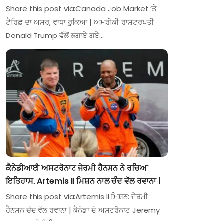
Share this post via:Canada Job Market ‘ਤੇ
ਟੈਰਿਫ਼ ਦਾ ਅਸਰ, ਵਾਧਾ ਰੁਕਿਆ | ਅਮਰੀਕੀ ਰਾਸ਼ਟਰਪਤੀ
Donald Trump ਵੱਲੋਂ ਲਗਾਏ ਗਏ…
ਕੈਨੇਡੀਆਈ ਅਸਟਰੋਨਾਟ ਜੇਰਮੀ ਹੈਨਸਨ ਨੇ ਰਚਿਆ
ਇਤਿਹਾਸ, Artemis II ਮਿਸ਼ਨ ਨਾਲ ਚੰਦ ਵੱਲ ਰਵਾਨਾ |
Share this post via:Artemis II ਮਿਸ਼ਨ: ਜੇਰਮੀ
ਹੈਨਸਨ ਚੰਦ ਵੱਲ ਰਵਾਨਾ | ਕੈਨੇਡਾ ਦੇ ਅਸਟਰੋਨਾਟ Jeremy