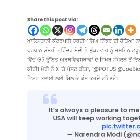
Share this post via:
ਖਾਲਿਸਤਾਨੀ ਕੱਟੜਪੰਥੀ ਹਰਦੀਪ ਸਿੰਘ ਨਿੱਝਰ ਦੀ ਹੱਤਿਆ ਨਾਲ
ਪ੍ਰਧਾਨ ਮੰਤਰੀ ਨਰਿੰਦਰ ਮੋਦੀ ਨੇ ਸ਼ੁੱਕਰਵਾਰ ਨੂੰ ਜਸਟਿਨ ਟ
ਵਿੱਚ G7 ਉੱਨਤ ਅਰਥਵਿਵਸਥਾਵਾਂ ਦੇ ਸਿਖਰ ਸੰਮੇਲਨ ਤੋਂ ਇ
ਕੀਤੀ। ਮੋਦੀ ਨੇ X ‘ਤੇ ਪੋਸਟ ਕੀਤਾ, “@POTUS @JoeBiden
ਵਿਸ਼ਵ ਭਲਾਈ ਲਈ ਮਿਲ ਕੇ ਕੰਮ ਕਰਦੇ ਰਹਿਣਗੇ।
It’s always a pleasure to m
USA will keep working toge
pic.twitte
— Narendra Modi (@n