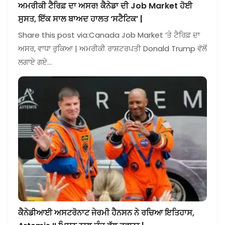
ਅਮਰੀਕੀ ਟੈਰਿਫ਼ ਦਾ ਅਸਰ! ਕੈਨੇਡਾ ਦੀ Job Market ਹੋਈ
ਸੁਸਤ, ਇੱਕ ਸਾਲ ਬਾਅਦ ਹਾਲਤ ‘ਸਟੈਟਿਕ’ |
Share this post via:Canada Job Market ‘ਤੇ ਟੈਰਿਫ਼ ਦਾ
ਅਸਰ, ਵਾਧਾ ਰੁਕਿਆ | ਅਮਰੀਕੀ ਰਾਸ਼ਟਰਪਤੀ Donald Trump ਵੱਲੋਂ
ਲਗਾਏ ਗਏ…
ਕੈਨੇਡੀਆਈ ਅਸਟਰੋਨਾਟ ਜੇਰਮੀ ਹੈਨਸਨ ਨੇ ਰਚਿਆ ਇਤਿਹਾਸ,