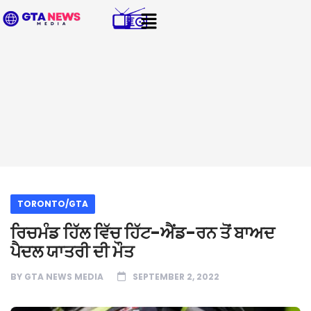
TORONTO/GTA
ਰਿਚਮੰਡ ਹਿੱਲ ਵਿੱਚ ਹਿੱਟ-ਐਂਡ-ਰਨ ਤੋਂ ਬਾਅਦ
ਪੈਦਲ ਯਾਤਰੀ ਦੀ ਮੌਤ
BY
GTA NEWS MEDIA
SEPTEMBER 2, 2022