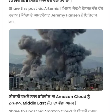
Artemis II ਮਿਸ਼ਨ ਨਾਲ ਚੰਦ ਵੱਲ ਰਵਾਨਾ |
Share this post via:Artemis II ਮਿਸ਼ਨ: ਜੇਰਮੀ ਹੈਨਸਨ ਚੰਦ ਵੱਲ
ਰਵਾਨਾ | ਕੈਨੇਡਾ ਦੇ ਅਸਟਰੋਨਾਟ Jeremy Hansen ਨੇ ਇਤਿਹਾਸ
ਰਚ…
ਈਰਾਨੀ ਹਮਲੇ ਨਾਲ ਬਹਿਰੀਨ ‘ਚ Amazon Cloud ਨੂੰ
ਨੁਕਸਾਨ, Middle East ਜੰਗ ਦਾ ਵੱਡਾ ਅਸਰ |
Share this post via:Amazon Cloud ‘ਤੇ ਈਰਾਨੀ ਹਮਲਾ,