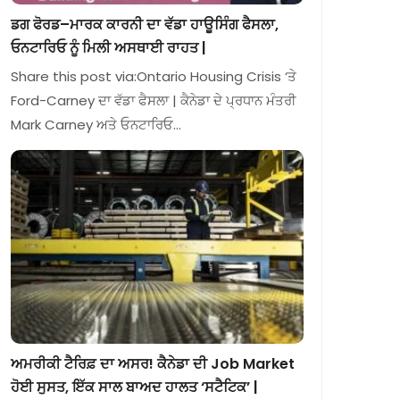
ਡਗ ਫੋਰਡ–ਮਾਰਕ ਕਾਰਨੀ ਦਾ ਵੱਡਾ ਹਾਊਸਿੰਗ ਫੈਸਲਾ,
ਓਨਟਾਰਿਓ ਨੂੰ ਮਿਲੀ ਅਸਥਾਈ ਰਾਹਤ |
Share this post via:Ontario Housing Crisis ‘ਤੇ
Ford-Carney ਦਾ ਵੱਡਾ ਫੈਸਲਾ | ਕੈਨੇਡਾ ਦੇ ਪ੍ਰਧਾਨ ਮੰਤਰੀ
Mark Carney ਅਤੇ ਓਨਟਾਰਿਓ…
ਅਮਰੀਕੀ ਟੈਰਿਫ਼ ਦਾ ਅਸਰ! ਕੈਨੇਡਾ ਦੀ Job Market
ਹੋਈ ਸੁਸਤ, ਇੱਕ ਸਾਲ ਬਾਅਦ ਹਾਲਤ ‘ਸਟੈਟਿਕ’ |