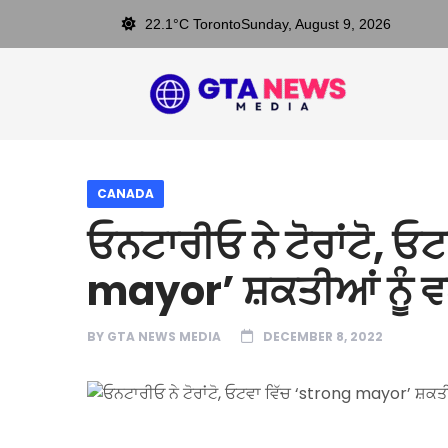
22.1°C Toronto
Sunday, August 9, 2026
CANADA
ਓਨਟਾਰੀਓ ਨੇ ਟੋਰਾਂਟੋ, ਓ
mayor’ ਸ਼ਕਤੀਆਂ ਨੂੰ ਵ
BY
GTA NEWS MEDIA
DECEMBER 8, 2022