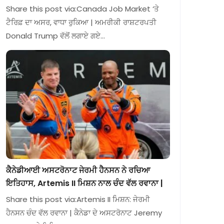
Share this post via:Canada Job Market ‘ਤੇ
ਟੈਰਿਫ਼ ਦਾ ਅਸਰ, ਵਾਧਾ ਰੁਕਿਆ | ਅਮਰੀਕੀ ਰਾਸ਼ਟਰਪਤੀ
Donald Trump ਵੱਲੋਂ ਲਗਾਏ ਗਏ…
ਕੈਨੇਡੀਆਈ ਅਸਟਰੋਨਾਟ ਜੇਰਮੀ ਹੈਨਸਨ ਨੇ ਰਚਿਆ
ਇਤਿਹਾਸ, Artemis II ਮਿਸ਼ਨ ਨਾਲ ਚੰਦ ਵੱਲ ਰਵਾਨਾ |
Share this post via:Artemis II ਮਿਸ਼ਨ: ਜੇਰਮੀ
ਹੈਨਸਨ ਚੰਦ ਵੱਲ ਰਵਾਨਾ | ਕੈਨੇਡਾ ਦੇ ਅਸਟਰੋਨਾਟ Jeremy