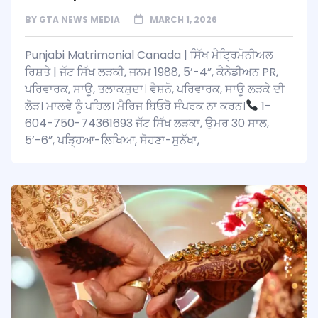
BY
GTA NEWS MEDIA
MARCH 1, 2026
Punjabi Matrimonial Canada | ਸਿੱਖ ਮੈਟ੍ਰਿਮੋਨੀਅਲ
ਰਿਸ਼ਤੇ | ਜੱਟ ਸਿੱਖ ਲੜਕੀ, ਜਨਮ 1988, 5’-4”, ਕੈਨੇਡੀਅਨ PR,
ਪਰਿਵਾਰਕ, ਸਾਊ, ਤਲਾਕਸ਼ੁਦਾ। ਵੈਸ਼ਨੋ, ਪਰਿਵਾਰਕ, ਸਾਊ ਲੜਕੇ ਦੀ
ਲੋੜ। ਮਾਲਵੇ ਨੂੰ ਪਹਿਲ। ਮੈਰਿਜ ਬਿਓਰੋ ਸੰਪਰਕ ਨਾ ਕਰਨ।
1-
604-750-74361693 ਜੱਟ ਸਿੱਖ ਲੜਕਾ, ਉਮਰ 30 ਸਾਲ,
5’-6”, ਪੜ੍ਹਿਆ-ਲਿਖਿਆ, ਸੋਹਣਾ-ਸੁਨੱਖਾ,