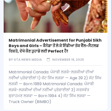
Matrimonial Advertisement for Punjabi Sikh
Boys and Girls – ਕੈਨੇਡਾ ਤੋਂ ਲੇ ਕੇ ਇੰਡੀਆ ਤੱਕ ਵੈੱਲ-ਸੈਟਲਡ
ਰਿਸ਼ਤੇ, ਦੇਖੋ ਕੌਣ ਤੁਹਾਡੇ ਲਈ Perfect ਹੈ!
BY
GTA NEWS MEDIA
NOVEMBER 16, 2025
Matrimonial Canada: ਪੰਜਾਬੀ ਲੜਕੇ-ਲੜਕੀਆਂ ਦੀਆਂ
ਨਵੀਂਆਂ ਪ੍ਰੋਫਾਈਲਾਂ 1) ਜੱਟ ਸਿੱਖ ਲੜਕਾ — Age 39 2) ਜੱਟ ਸਿੱਖ
ਲੜਕੀ — Born 1989 Matrimonial Canada: ਪੰਜਾਬੀ
ਲੜਕੇ-ਲੜਕੀਆਂ ਦੀਆਂ ਨਵੀਂਆਂ ਪ੍ਰੋਫਾਈਲਾਂ 3) ਸਰਸਵੱਤ
ਬ੍ਰਾਹਮਣ ਲੜਕਾ — Born 1994 4) ਜੱਟ ਸਿੱਖ ਲੜਕਾ —
Truck Owner (BIMBO)