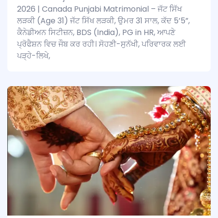
2026 | Canada Punjabi Matrimonial – ਜੱਟ ਸਿੱਖ
ਲੜਕੀ (Age 31) ਜੱਟ ਸਿੱਖ ਲੜਕੀ, ਉਮਰ 31 ਸਾਲ, ਕੱਦ 5’5”,
ਕੈਨੇਡੀਅਨ ਸਿਟੀਜ਼ਨ, BDS (India), PG in HR, ਆਪਣੇ
ਪ੍ਰੋਫੈਸ਼ਨ ਵਿਚ ਜੌਬ ਕਰ ਰਹੀ। ਸੋਹਣੀ-ਸੁਨੱਖੀ, ਪਰਿਵਾਰਕ ਲਈ
ਪੜ੍ਹੇ-ਲਿਖੇ,