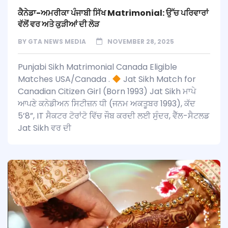
ਕੈਨੇਡਾ-ਅਮਰੀਕਾ ਪੰਜਾਬੀ ਸਿੱਖ Matrimonial: ਉੱਚ ਪਰਿਵਾਰਾਂ
ਵੱਲੋਂ ਵਰ ਅਤੇ ਕੁੜੀਆਂ ਦੀ ਲੋੜ
BY
GTA NEWS MEDIA
NOVEMBER 28, 2025
Punjabi Sikh Matrimonial Canada Eligible
Matches USA/Canada .
Jat Sikh Match for
Canadian Citizen Girl (Born 1993) Jat Sikh ਮਾਪੇ
ਆਪਣੇ ਕਨੇਡੀਅਨ ਸਿਟੀਜ਼ਨ ਧੀ (ਜਨਮ ਅਕਤੂਬਰ 1993), ਕੱਦ
5’8”, IT ਸੈਕਟਰ ਟੋਰਾਂਟੋ ਵਿੱਚ ਜੌਬ ਕਰਦੀ ਲਈ ਸੁੰਦਰ, ਵੈੱਲ-ਸੈਟਲਡ
Jat Sikh ਵਰ ਦੀ