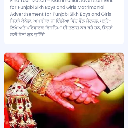
Find Your Match – Matrimonial Advertisement
for Punjabi Sikh Boys and Girls Matrimonial
Advertisement for Punjabi Sikh Boys and Girls —
ਜਿਹੜੇ ਕੈਨੇਡਾ, ਅਮਰੀਕਾ ਜਾਂ ਇੰਡੀਆ ਵਿੱਚ ਵੈੱਲ ਸੈਟਲਡ, ਪੜ੍ਹੇ-
ਲਿਖੇ ਅਤੇ ਪਰਿਵਾਰਕ ਰਿਸ਼ਤਿਆਂ ਦੀ ਤਲਾਸ਼ ਕਰ ਰਹੇ ਹਨ, ਉਨ੍ਹਾਂ
ਲਈ ਹੇਠਾਂ ਕੁਝ ਚੁਣਿੰਦੇ