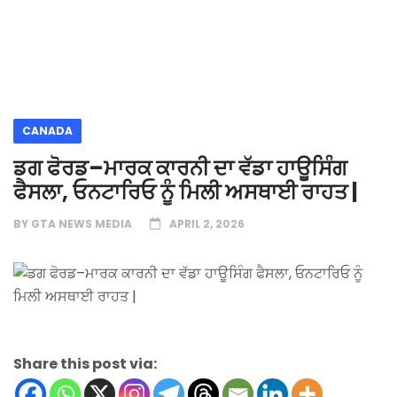
CANADA
ਡਗ ਫੋਰਡ–ਮਾਰਕ ਕਾਰਨੀ ਦਾ ਵੱਡਾ ਹਾਊਸਿੰਗ
ਫੈਸਲਾ, ਓਨਟਾਰਿਓ ਨੂੰ ਮਿਲੀ ਅਸਥਾਈ ਰਾਹਤ |
BY
GTA NEWS MEDIA
APRIL 2, 2026
Share this post via: