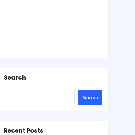
Search
Search
Recent Posts