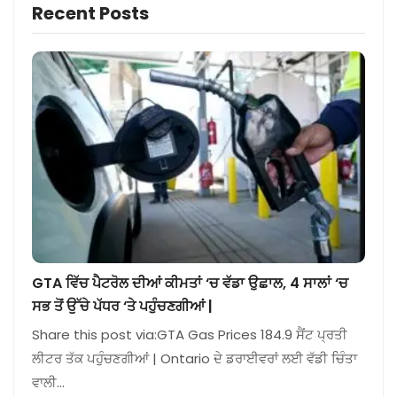
Recent Posts
GTA ਵਿੱਚ ਪੈਟਰੋਲ ਦੀਆਂ ਕੀਮਤਾਂ ‘ਚ ਵੱਡਾ ਉਛਾਲ, 4 ਸਾਲਾਂ ‘ਚ
ਸਭ ਤੋਂ ਉੱਚੇ ਪੱਧਰ ‘ਤੇ ਪਹੁੰਚਣਗੀਆਂ |
Share this post via:GTA Gas Prices 184.9 ਸੈਂਟ ਪ੍ਰਤੀ
ਲੀਟਰ ਤੱਕ ਪਹੁੰਚਣਗੀਆਂ | Ontario ਦੇ ਡਰਾਈਵਰਾਂ ਲਈ ਵੱਡੀ ਚਿੰਤਾ
ਵਾਲੀ…