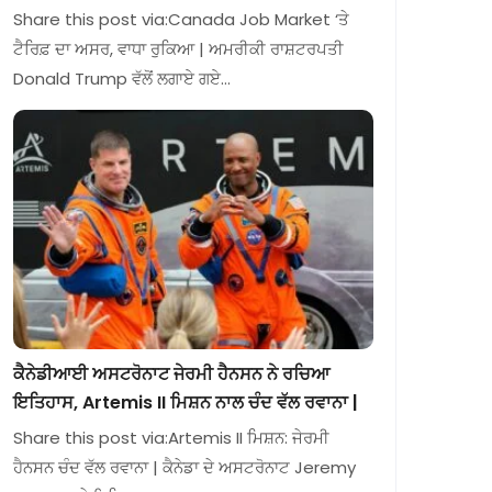
Share this post via:Canada Job Market ‘ਤੇ
ਟੈਰਿਫ਼ ਦਾ ਅਸਰ, ਵਾਧਾ ਰੁਕਿਆ | ਅਮਰੀਕੀ ਰਾਸ਼ਟਰਪਤੀ
Donald Trump ਵੱਲੋਂ ਲਗਾਏ ਗਏ…
ਕੈਨੇਡੀਆਈ ਅਸਟਰੋਨਾਟ ਜੇਰਮੀ ਹੈਨਸਨ ਨੇ ਰਚਿਆ
ਇਤਿਹਾਸ, Artemis II ਮਿਸ਼ਨ ਨਾਲ ਚੰਦ ਵੱਲ ਰਵਾਨਾ |
Share this post via:Artemis II ਮਿਸ਼ਨ: ਜੇਰਮੀ
ਹੈਨਸਨ ਚੰਦ ਵੱਲ ਰਵਾਨਾ | ਕੈਨੇਡਾ ਦੇ ਅਸਟਰੋਨਾਟ Jeremy