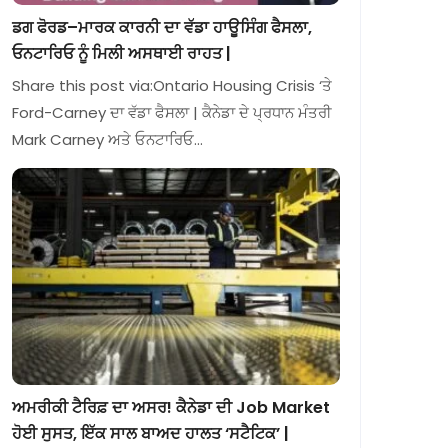
ਡਗ ਫੋਰਡ–ਮਾਰਕ ਕਾਰਨੀ ਦਾ ਵੱਡਾ ਹਾਊਸਿੰਗ ਫੈਸਲਾ,
ਓਨਟਾਰਿਓ ਨੂੰ ਮਿਲੀ ਅਸਥਾਈ ਰਾਹਤ |
Share this post via:Ontario Housing Crisis ‘ਤੇ
Ford-Carney ਦਾ ਵੱਡਾ ਫੈਸਲਾ | ਕੈਨੇਡਾ ਦੇ ਪ੍ਰਧਾਨ ਮੰਤਰੀ
Mark Carney ਅਤੇ ਓਨਟਾਰਿਓ…
ਅਮਰੀਕੀ ਟੈਰਿਫ਼ ਦਾ ਅਸਰ! ਕੈਨੇਡਾ ਦੀ Job Market
ਹੋਈ ਸੁਸਤ, ਇੱਕ ਸਾਲ ਬਾਅਦ ਹਾਲਤ ‘ਸਟੈਟਿਕ’ |