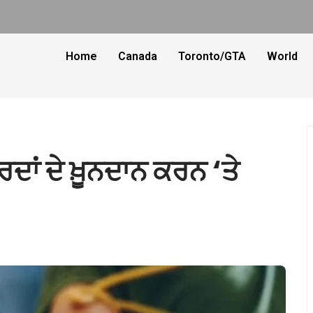
Home
Canada
Toronto/GTA
World
ਰਦਾਂ ਦੇ ਖ਼ੂਨਦਾਨ ਕਰਨ ‘ਤੇ