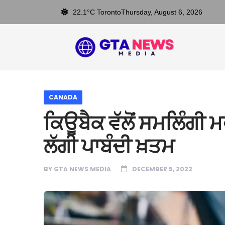
22.1°C Toronto
Thursday, August 6, 2026
CANADA
ਕਿਊਬੈਕ ਵੱਲੋਂ ਸਮਲਿੰਗੀ ਮ
ਲੱਗੀ ਪਾਬੰਦੀ ਖ਼ਤਮ
BY
GTA NEWS MEDIA
DECEMBER 5, 2022