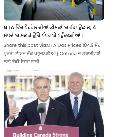
GTA ਵਿੱਚ ਪੈਟਰੋਲ ਦੀਆਂ ਕੀਮਤਾਂ ‘ਚ ਵੱਡਾ ਉਛਾਲ, 4
ਸਾਲਾਂ ‘ਚ ਸਭ ਤੋਂ ਉੱਚੇ ਪੱਧਰ ‘ਤੇ ਪਹੁੰਚਣਗੀਆਂ |
Share this post via:GTA Gas Prices 184.9 ਸੈਂਟ
ਪ੍ਰਤੀ ਲੀਟਰ ਤੱਕ ਪਹੁੰਚਣਗੀਆਂ | Ontario ਦੇ ਡਰਾਈਵਰਾਂ
ਲਈ ਵੱਡੀ ਚਿੰਤਾ ਵਾਲੀ…