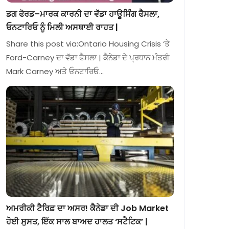
ਡਗ ਫੋਰਡ–ਮਾਰਕ ਕਾਰਨੀ ਦਾ ਵੱਡਾ ਹਾਊਸਿੰਗ ਫੈਸਲਾ,
ਓਨਟਾਰਿਓ ਨੂੰ ਮਿਲੀ ਅਸਥਾਈ ਰਾਹਤ |
Share this post via:Ontario Housing Crisis ‘ਤੇ
Ford-Carney ਦਾ ਵੱਡਾ ਫੈਸਲਾ | ਕੈਨੇਡਾ ਦੇ ਪ੍ਰਧਾਨ ਮੰਤਰੀ
Mark Carney ਅਤੇ ਓਨਟਾਰਿਓ…
ਅਮਰੀਕੀ ਟੈਰਿਫ਼ ਦਾ ਅਸਰ! ਕੈਨੇਡਾ ਦੀ Job Market
ਹੋਈ ਸੁਸਤ, ਇੱਕ ਸਾਲ ਬਾਅਦ ਹਾਲਤ ‘ਸਟੈਟਿਕ’ |