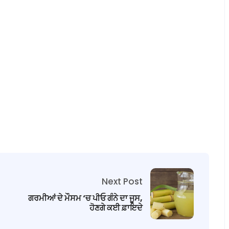
Next Post
ਗਰਮੀਆਂ ਦੇ ਮੌਸਮ ‘ਚ ਪੀਓ ਗੰਨੇ ਦਾ ਜੂਸ,
ਹੋਣਗੇ ਕਈ ਫ਼ਾਇਦੇ