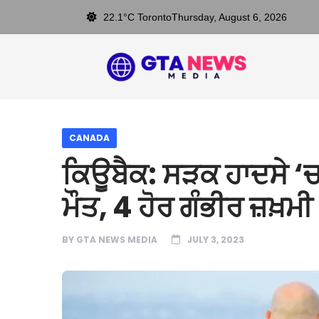
22.1°C Toronto
Thursday, August 6, 2026
CANADA
ਕਿਊਬੈਕ: ਸੜਕ ਹਾਦਸੇ ‘ਚ 
ਮੌਤ, 4 ਹੋਰ ਗੰਭੀਰ ਜ਼ਖ਼ਮੀ
BY
GTA NEWS MEDIA
JULY 3, 2023