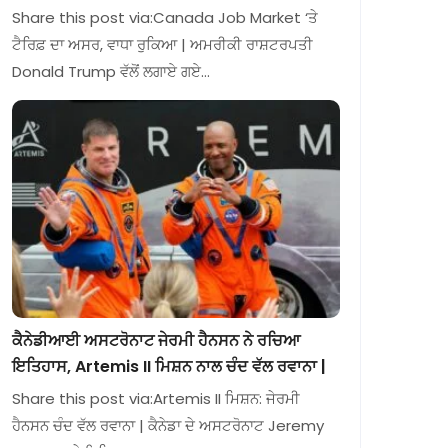
Share this post via:Canada Job Market ‘ਤੇ
ਟੈਰਿਫ਼ ਦਾ ਅਸਰ, ਵਾਧਾ ਰੁਕਿਆ | ਅਮਰੀਕੀ ਰਾਸ਼ਟਰਪਤੀ
Donald Trump ਵੱਲੋਂ ਲਗਾਏ ਗਏ…
ਕੈਨੇਡੀਆਈ ਅਸਟਰੋਨਾਟ ਜੇਰਮੀ ਹੈਨਸਨ ਨੇ ਰਚਿਆ
ਇਤਿਹਾਸ, Artemis II ਮਿਸ਼ਨ ਨਾਲ ਚੰਦ ਵੱਲ ਰਵਾਨਾ |
Share this post via:Artemis II ਮਿਸ਼ਨ: ਜੇਰਮੀ
ਹੈਨਸਨ ਚੰਦ ਵੱਲ ਰਵਾਨਾ | ਕੈਨੇਡਾ ਦੇ ਅਸਟਰੋਨਾਟ Jeremy