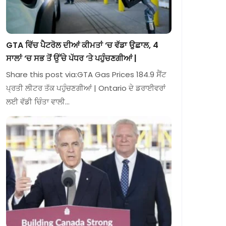
GTA ਵਿੱਚ ਪੈਟਰੋਲ ਦੀਆਂ ਕੀਮਤਾਂ ‘ਚ ਵੱਡਾ ਉਛਾਲ, 4
ਸਾਲਾਂ ‘ਚ ਸਭ ਤੋਂ ਉੱਚੇ ਪੱਧਰ ‘ਤੇ ਪਹੁੰਚਣਗੀਆਂ |
Share this post via:GTA Gas Prices 184.9 ਸੈਂਟ
ਪ੍ਰਤੀ ਲੀਟਰ ਤੱਕ ਪਹੁੰਚਣਗੀਆਂ | Ontario ਦੇ ਡਰਾਈਵਰਾਂ
ਲਈ ਵੱਡੀ ਚਿੰਤਾ ਵਾਲੀ…