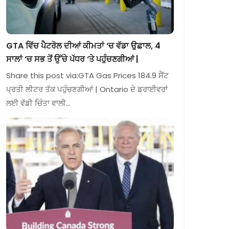
GTA ਵਿੱਚ ਪੈਟਰੋਲ ਦੀਆਂ ਕੀਮਤਾਂ ‘ਚ ਵੱਡਾ ਉਛਾਲ, 4
ਸਾਲਾਂ ‘ਚ ਸਭ ਤੋਂ ਉੱਚੇ ਪੱਧਰ ‘ਤੇ ਪਹੁੰਚਣਗੀਆਂ |
Share this post via:GTA Gas Prices 184.9 ਸੈਂਟ
ਪ੍ਰਤੀ ਲੀਟਰ ਤੱਕ ਪਹੁੰਚਣਗੀਆਂ | Ontario ਦੇ ਡਰਾਈਵਰਾਂ
ਲਈ ਵੱਡੀ ਚਿੰਤਾ ਵਾਲੀ…