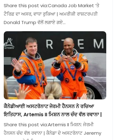
Share this post via:Canada Job Market ‘ਤੇ
ਟੈਰਿਫ਼ ਦਾ ਅਸਰ, ਵਾਧਾ ਰੁਕਿਆ | ਅਮਰੀਕੀ ਰਾਸ਼ਟਰਪਤੀ
Donald Trump ਵੱਲੋਂ ਲਗਾਏ ਗਏ…
ਕੈਨੇਡੀਆਈ ਅਸਟਰੋਨਾਟ ਜੇਰਮੀ ਹੈਨਸਨ ਨੇ ਰਚਿਆ
ਇਤਿਹਾਸ, Artemis II ਮਿਸ਼ਨ ਨਾਲ ਚੰਦ ਵੱਲ ਰਵਾਨਾ |
Share this post via:Artemis II ਮਿਸ਼ਨ: ਜੇਰਮੀ
ਹੈਨਸਨ ਚੰਦ ਵੱਲ ਰਵਾਨਾ | ਕੈਨੇਡਾ ਦੇ ਅਸਟਰੋਨਾਟ Jeremy