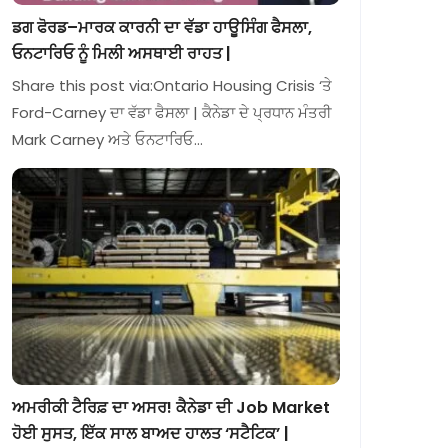
ਡਗ ਫੋਰਡ–ਮਾਰਕ ਕਾਰਨੀ ਦਾ ਵੱਡਾ ਹਾਊਸਿੰਗ ਫੈਸਲਾ,
ਓਨਟਾਰਿਓ ਨੂੰ ਮਿਲੀ ਅਸਥਾਈ ਰਾਹਤ |
Share this post via:Ontario Housing Crisis ‘ਤੇ
Ford-Carney ਦਾ ਵੱਡਾ ਫੈਸਲਾ | ਕੈਨੇਡਾ ਦੇ ਪ੍ਰਧਾਨ ਮੰਤਰੀ
Mark Carney ਅਤੇ ਓਨਟਾਰਿਓ…
ਅਮਰੀਕੀ ਟੈਰਿਫ਼ ਦਾ ਅਸਰ! ਕੈਨੇਡਾ ਦੀ Job Market
ਹੋਈ ਸੁਸਤ, ਇੱਕ ਸਾਲ ਬਾਅਦ ਹਾਲਤ ‘ਸਟੈਟਿਕ’ |