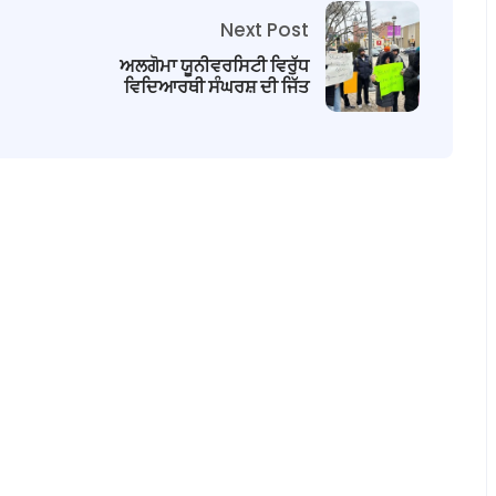
Next Post
ਅਲਗੋਮਾ ਯੂਨੀਵਰਸਿਟੀ ਵਿਰੁੱਧ
ਵਿਦਿਆਰਥੀ ਸੰਘਰਸ਼ ਦੀ ਜਿੱਤ