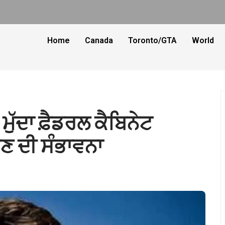
Home
Canada
Toronto/GTA
World
ਮੁੱਦਾ ਫ਼ੈਡਰਲ ਕੈਬਿਨੇਟ
ਿਣ ਦੀ ਸੰਭਾਵਨਾ