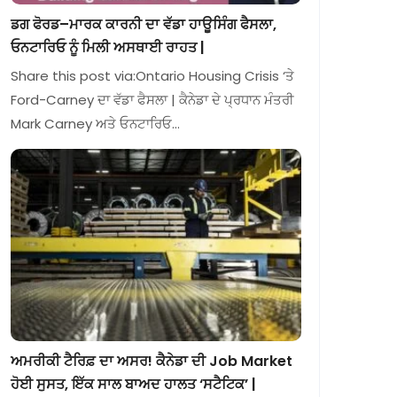
ਡਗ ਫੋਰਡ–ਮਾਰਕ ਕਾਰਨੀ ਦਾ ਵੱਡਾ ਹਾਊਸਿੰਗ ਫੈਸਲਾ,
ਓਨਟਾਰਿਓ ਨੂੰ ਮਿਲੀ ਅਸਥਾਈ ਰਾਹਤ |
Share this post via:Ontario Housing Crisis ‘ਤੇ
Ford-Carney ਦਾ ਵੱਡਾ ਫੈਸਲਾ | ਕੈਨੇਡਾ ਦੇ ਪ੍ਰਧਾਨ ਮੰਤਰੀ
Mark Carney ਅਤੇ ਓਨਟਾਰਿਓ…
ਅਮਰੀਕੀ ਟੈਰਿਫ਼ ਦਾ ਅਸਰ! ਕੈਨੇਡਾ ਦੀ Job Market
ਹੋਈ ਸੁਸਤ, ਇੱਕ ਸਾਲ ਬਾਅਦ ਹਾਲਤ ‘ਸਟੈਟਿਕ’ |