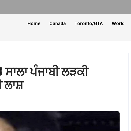
Home
Canada
Toronto/GTA
World
3 ਸਾਲਾ ਪੰਜਾਬੀ ਲੜਕੀ
ੀ ਲਾਸ਼