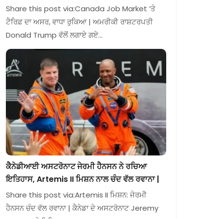
Share this post via:Canada Job Market ‘ਤੇ
ਟੈਰਿਫ਼ ਦਾ ਅਸਰ, ਵਾਧਾ ਰੁਕਿਆ | ਅਮਰੀਕੀ ਰਾਸ਼ਟਰਪਤੀ
Donald Trump ਵੱਲੋਂ ਲਗਾਏ ਗਏ…
ਕੈਨੇਡੀਆਈ ਅਸਟਰੋਨਾਟ ਜੇਰਮੀ ਹੈਨਸਨ ਨੇ ਰਚਿਆ
ਇਤਿਹਾਸ, Artemis II ਮਿਸ਼ਨ ਨਾਲ ਚੰਦ ਵੱਲ ਰਵਾਨਾ |
Share this post via:Artemis II ਮਿਸ਼ਨ: ਜੇਰਮੀ
ਹੈਨਸਨ ਚੰਦ ਵੱਲ ਰਵਾਨਾ | ਕੈਨੇਡਾ ਦੇ ਅਸਟਰੋਨਾਟ Jeremy