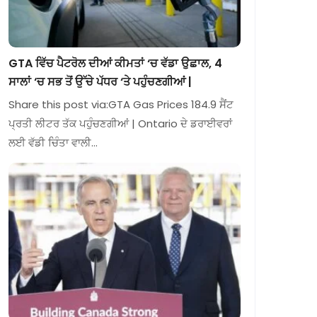
GTA ਵਿੱਚ ਪੈਟਰੋਲ ਦੀਆਂ ਕੀਮਤਾਂ ‘ਚ ਵੱਡਾ ਉਛਾਲ, 4
ਸਾਲਾਂ ‘ਚ ਸਭ ਤੋਂ ਉੱਚੇ ਪੱਧਰ ‘ਤੇ ਪਹੁੰਚਣਗੀਆਂ |
Share this post via:GTA Gas Prices 184.9 ਸੈਂਟ
ਪ੍ਰਤੀ ਲੀਟਰ ਤੱਕ ਪਹੁੰਚਣਗੀਆਂ | Ontario ਦੇ ਡਰਾਈਵਰਾਂ
ਲਈ ਵੱਡੀ ਚਿੰਤਾ ਵਾਲੀ…