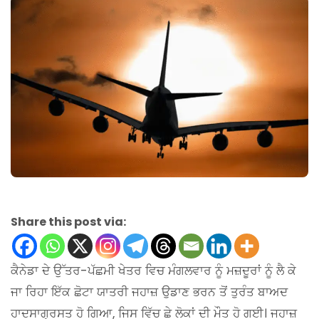
Share this post via:
ਕੈਨੇਡਾ ਦੇ ਉੱਤਰ-ਪੱਛਮੀ ਖੇਤਰ ਵਿਚ ਮੰਗਲਵਾਰ ਨੂੰ ਮਜ਼ਦੂਰਾਂ ਨੂੰ ਲੈ ਕੇ
ਜਾ ਰਿਹਾ ਇੱਕ ਛੋਟਾ ਯਾਤਰੀ ਜਹਾਜ਼ ਉਡਾਣ ਭਰਨ ਤੋਂ ਤੁਰੰਤ ਬਾਅਦ
ਹਾਦਸਾਗ੍ਰਸਤ ਹੋ ਗਿਆ, ਜਿਸ ਵਿੱਚ ਛੇ ਲੋਕਾਂ ਦੀ ਮੌਤ ਹੋ ਗਈ। ਜਹਾਜ਼