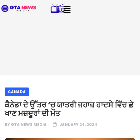
CANADA
ਕੈਨੇਡਾ ਦੇ ਉੱਤਰ ‘ਚ ਯਾਤਰੀ ਜਹਾਜ਼ ਹਾਦਸੇ ਵਿੱਚ ਛੇ
ਖਾਣ ਮਜ਼ਦੂਰਾਂ ਦੀ ਮੌਤ
BY
GTA NEWS MEDIA
JANUARY 24, 2024