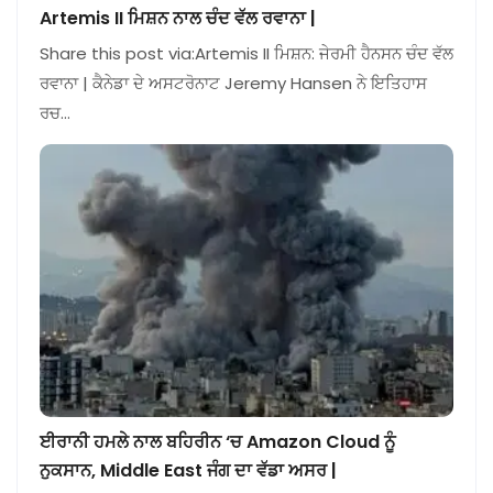
Artemis II ਮਿਸ਼ਨ ਨਾਲ ਚੰਦ ਵੱਲ ਰਵਾਨਾ |
Share this post via:Artemis II ਮਿਸ਼ਨ: ਜੇਰਮੀ ਹੈਨਸਨ ਚੰਦ ਵੱਲ
ਰਵਾਨਾ | ਕੈਨੇਡਾ ਦੇ ਅਸਟਰੋਨਾਟ Jeremy Hansen ਨੇ ਇਤਿਹਾਸ
ਰਚ…
ਈਰਾਨੀ ਹਮਲੇ ਨਾਲ ਬਹਿਰੀਨ ‘ਚ Amazon Cloud ਨੂੰ
ਨੁਕਸਾਨ, Middle East ਜੰਗ ਦਾ ਵੱਡਾ ਅਸਰ |