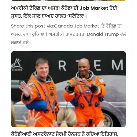
ਅਮਰੀਕੀ ਟੈਰਿਫ਼ ਦਾ ਅਸਰ! ਕੈਨੇਡਾ ਦੀ Job Market ਹੋਈ
ਸੁਸਤ, ਇੱਕ ਸਾਲ ਬਾਅਦ ਹਾਲਤ ‘ਸਟੈਟਿਕ’ |
Share this post via:Canada Job Market ‘ਤੇ ਟੈਰਿਫ਼ ਦਾ
ਅਸਰ, ਵਾਧਾ ਰੁਕਿਆ | ਅਮਰੀਕੀ ਰਾਸ਼ਟਰਪਤੀ Donald Trump ਵੱਲੋਂ
ਲਗਾਏ ਗਏ…
ਕੈਨੇਡੀਆਈ ਅਸਟਰੋਨਾਟ ਜੇਰਮੀ ਹੈਨਸਨ ਨੇ ਰਚਿਆ ਇਤਿਹਾਸ,