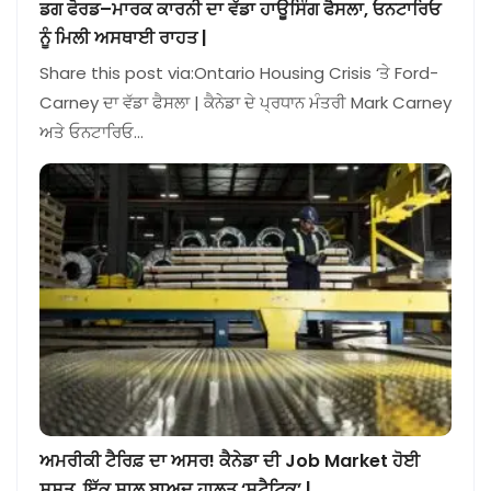
ਡਗ ਫੋਰਡ–ਮਾਰਕ ਕਾਰਨੀ ਦਾ ਵੱਡਾ ਹਾਊਸਿੰਗ ਫੈਸਲਾ, ਓਨਟਾਰਿਓ
ਨੂੰ ਮਿਲੀ ਅਸਥਾਈ ਰਾਹਤ |
Share this post via:Ontario Housing Crisis ‘ਤੇ Ford-
Carney ਦਾ ਵੱਡਾ ਫੈਸਲਾ | ਕੈਨੇਡਾ ਦੇ ਪ੍ਰਧਾਨ ਮੰਤਰੀ Mark Carney
ਅਤੇ ਓਨਟਾਰਿਓ…
ਅਮਰੀਕੀ ਟੈਰਿਫ਼ ਦਾ ਅਸਰ! ਕੈਨੇਡਾ ਦੀ Job Market ਹੋਈ
ਸੁਸਤ, ਇੱਕ ਸਾਲ ਬਾਅਦ ਹਾਲਤ ‘ਸਟੈਟਿਕ’ |