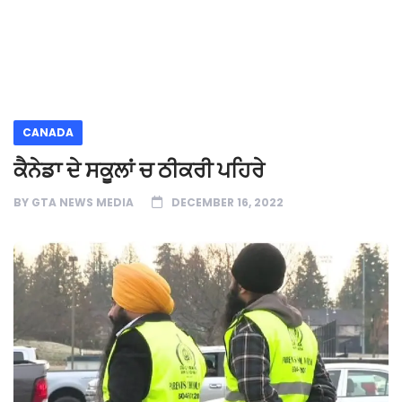
CANADA
ਕੈਨੇਡਾ ਦੇ ਸਕੂਲਾਂ ਚ ਠੀਕਰੀ ਪਹਿਰੇ
BY
GTA NEWS MEDIA
DECEMBER 16, 2022