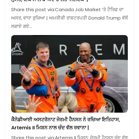
Share this post via:Canada Job Market ‘ਤੇ ਟੈਰਿਫ਼ ਦਾ
ਅਸਰ, ਵਾਧਾ ਰੁਕਿਆ | ਅਮਰੀਕੀ ਰਾਸ਼ਟਰਪਤੀ Donald Trump ਵੱਲੋਂ
ਲਗਾਏ ਗਏ…
ਕੈਨੇਡੀਆਈ ਅਸਟਰੋਨਾਟ ਜੇਰਮੀ ਹੈਨਸਨ ਨੇ ਰਚਿਆ ਇਤਿਹਾਸ,
Artemis II ਮਿਸ਼ਨ ਨਾਲ ਚੰਦ ਵੱਲ ਰਵਾਨਾ |
Share this post via:Artemis II ਮਿਸ਼ਨ: ਜੇਰਮੀ ਹੈਨਸਨ ਚੰਦ ਵੱਲ