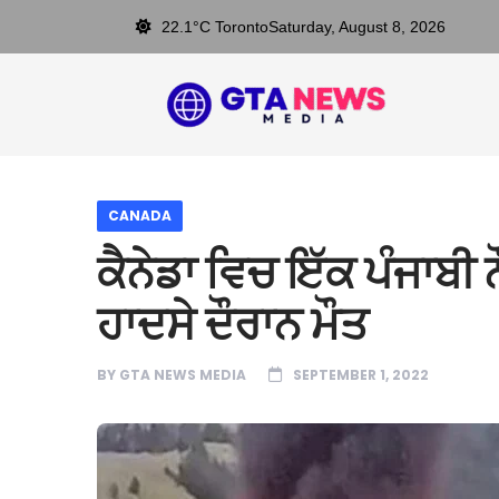
22.1°C Toronto
Saturday, August 8, 2026
CANADA
ਕੈਨੇਡਾ ਵਿਚ ਇੱਕ ਪੰਜਾਬ
ਹਾਦਸੇ ਦੌਰਾਨ ਮੌਤ
BY
GTA NEWS MEDIA
SEPTEMBER 1, 2022