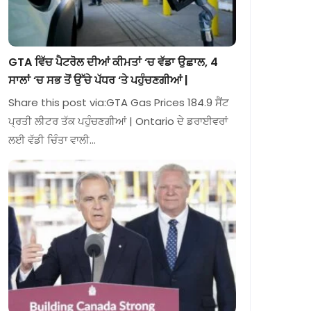
GTA ਵਿੱਚ ਪੈਟਰੋਲ ਦੀਆਂ ਕੀਮਤਾਂ ‘ਚ ਵੱਡਾ ਉਛਾਲ, 4
ਸਾਲਾਂ ‘ਚ ਸਭ ਤੋਂ ਉੱਚੇ ਪੱਧਰ ‘ਤੇ ਪਹੁੰਚਣਗੀਆਂ |
Share this post via:GTA Gas Prices 184.9 ਸੈਂਟ
ਪ੍ਰਤੀ ਲੀਟਰ ਤੱਕ ਪਹੁੰਚਣਗੀਆਂ | Ontario ਦੇ ਡਰਾਈਵਰਾਂ
ਲਈ ਵੱਡੀ ਚਿੰਤਾ ਵਾਲੀ…