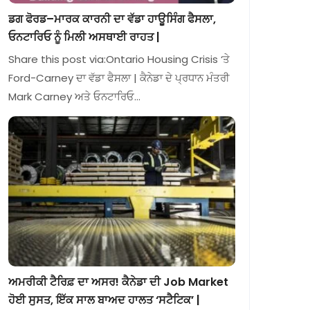
ਡਗ ਫੋਰਡ–ਮਾਰਕ ਕਾਰਨੀ ਦਾ ਵੱਡਾ ਹਾਊਸਿੰਗ ਫੈਸਲਾ,
ਓਨਟਾਰਿਓ ਨੂੰ ਮਿਲੀ ਅਸਥਾਈ ਰਾਹਤ |
Share this post via:Ontario Housing Crisis ‘ਤੇ
Ford-Carney ਦਾ ਵੱਡਾ ਫੈਸਲਾ | ਕੈਨੇਡਾ ਦੇ ਪ੍ਰਧਾਨ ਮੰਤਰੀ
Mark Carney ਅਤੇ ਓਨਟਾਰਿਓ…
ਅਮਰੀਕੀ ਟੈਰਿਫ਼ ਦਾ ਅਸਰ! ਕੈਨੇਡਾ ਦੀ Job Market
ਹੋਈ ਸੁਸਤ, ਇੱਕ ਸਾਲ ਬਾਅਦ ਹਾਲਤ ‘ਸਟੈਟਿਕ’ |