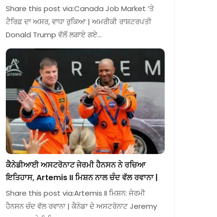
Share this post via:Canada Job Market ‘ਤੇ
ਟੈਰਿਫ਼ ਦਾ ਅਸਰ, ਵਾਧਾ ਰੁਕਿਆ | ਅਮਰੀਕੀ ਰਾਸ਼ਟਰਪਤੀ
Donald Trump ਵੱਲੋਂ ਲਗਾਏ ਗਏ…
ਕੈਨੇਡੀਆਈ ਅਸਟਰੋਨਾਟ ਜੇਰਮੀ ਹੈਨਸਨ ਨੇ ਰਚਿਆ
ਇਤਿਹਾਸ, Artemis II ਮਿਸ਼ਨ ਨਾਲ ਚੰਦ ਵੱਲ ਰਵਾਨਾ |
Share this post via:Artemis II ਮਿਸ਼ਨ: ਜੇਰਮੀ
ਹੈਨਸਨ ਚੰਦ ਵੱਲ ਰਵਾਨਾ | ਕੈਨੇਡਾ ਦੇ ਅਸਟਰੋਨਾਟ Jeremy