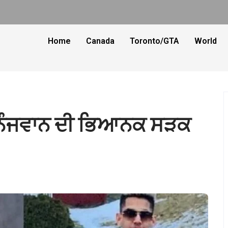
Home
Canada
Toronto/GTA
World
ੀ ਨੌਜਵਾਨ ਦੀ ਭਿਆਨਕ ਸੜਕ