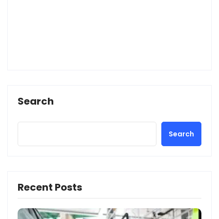
Search
Search
Recent Posts