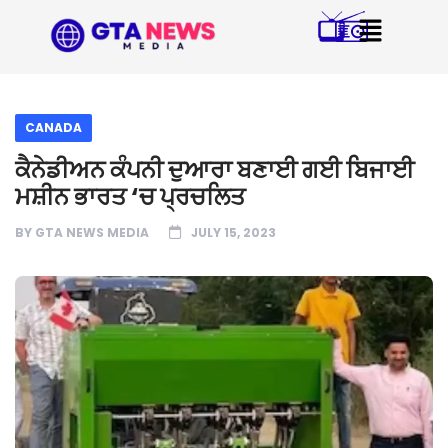
CANADA
ਕੈਨੇਡੀਅਨ ਕੰਪਨੀ ਦੁਆਰਾ ਬਣਾਈ ਗਈ ਬਿਜਾਈ
ਮਸ਼ੀਨ ਭਾਰਤ ‘ਚ ਪ੍ਰਚਲਿਤ
BY
GTA NEWS MEDIA
JULY 15, 2023