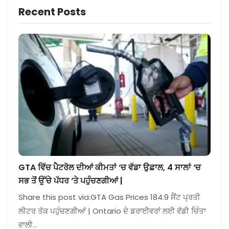
Recent Posts
GTA ਵਿੱਚ ਪੈਟਰੋਲ ਦੀਆਂ ਕੀਮਤਾਂ ‘ਚ ਵੱਡਾ ਉਛਾਲ, 4 ਸਾਲਾਂ ‘ਚ
ਸਭ ਤੋਂ ਉੱਚੇ ਪੱਧਰ ‘ਤੇ ਪਹੁੰਚਣਗੀਆਂ |
Share this post via:GTA Gas Prices 184.9 ਸੈਂਟ ਪ੍ਰਤੀ
ਲੀਟਰ ਤੱਕ ਪਹੁੰਚਣਗੀਆਂ | Ontario ਦੇ ਡਰਾਈਵਰਾਂ ਲਈ ਵੱਡੀ ਚਿੰਤਾ
ਵਾਲੀ…