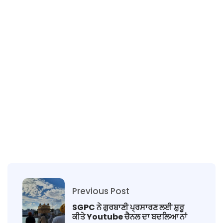
Previous Post
SGPC ਨੇ ਗੁਰਬਾਣੀ ਪ੍ਰਸਾਰਣ ਲਈ ਸ਼ੁਰੂ
ਕੀਤੇ Youtube ਚੈਨਲ ਦਾ ਬਦਲਿਆ ਨਾਂ