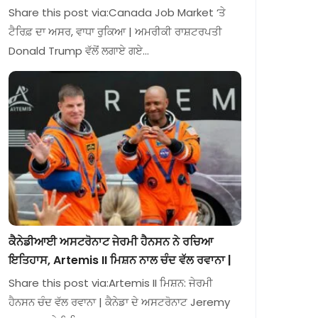
Share this post via:Canada Job Market ‘ਤੇ
ਟੈਰਿਫ਼ ਦਾ ਅਸਰ, ਵਾਧਾ ਰੁਕਿਆ | ਅਮਰੀਕੀ ਰਾਸ਼ਟਰਪਤੀ
Donald Trump ਵੱਲੋਂ ਲਗਾਏ ਗਏ…
ਕੈਨੇਡੀਆਈ ਅਸਟਰੋਨਾਟ ਜੇਰਮੀ ਹੈਨਸਨ ਨੇ ਰਚਿਆ
ਇਤਿਹਾਸ, Artemis II ਮਿਸ਼ਨ ਨਾਲ ਚੰਦ ਵੱਲ ਰਵਾਨਾ |
Share this post via:Artemis II ਮਿਸ਼ਨ: ਜੇਰਮੀ
ਹੈਨਸਨ ਚੰਦ ਵੱਲ ਰਵਾਨਾ | ਕੈਨੇਡਾ ਦੇ ਅਸਟਰੋਨਾਟ Jeremy