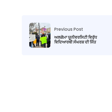
Previous Post
ਅਲਗੋਮਾ ਯੂਨੀਵਰਸਿਟੀ ਵਿਰੁੱਧ
ਵਿਦਿਆਰਥੀ ਸੰਘਰਸ਼ ਦੀ ਜਿੱਤ