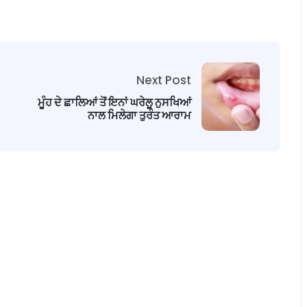
Next Post
ਮੂੰਹ ਦੇ ਛਾਲਿਆਂ ਤੋਂ ਇਨਾਂ ਘਰੇਲੂ ਨੁਸਖਿਆਂ
ਨਾਲ ਮਿਲੇਗਾ ਤੁਰੰਤ ਆਰਾਮ