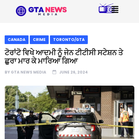
CANADA
CRIME
TORONTO/GTA
ਟੋਰਾਂਟੋ ਵਿਖੇ ਆਦਮੀ ਨੂੰ ਜੇਨ ਟੀਟੀਸੀ ਸਟੇਸ਼ਨ ਤੇ
ਛੁਰਾ ਮਾਰ ਕੇ ਮਾਰਿਆ ਗਿਆ
BY
GTA NEWS MEDIA
JUNE 26, 2024