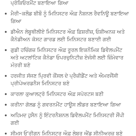
ਪ੍ਰੋਕਿਓਰਮੈਂਟ ਬਣਾਇਆ ਗਿਆ
ਮੈਰੀ-ਕਲੌਡ ਬੀਬੌ ਨੂੰ ਮਿਨਿਸਟਰ ਔਫ਼ ਨੈਸ਼ਨਲ ਰੈਵਨਿਊ ਬਣਾਇਆ
ਗਿਆ
ਡੀਐਨ ਲੇਬੂਥੀਲੀਏ ਮਿਨਿਸਟਰ ਔਫ਼ ਫ਼ਿਸ਼ਰੀਜ਼, ਓਸ਼ੀਅਨਜ਼ ਅਤੇ
ਕੈਨੇਡੀਅਨ ਕੋਸਟ ਗਾਰਡ ਲਈ ਮਿਨਿਸਟਰ ਬਣਾਈ ਗਈ
ਗੁਡੀ ਹਚਿੰਗਜ਼ ਮਿਨਿਸਟਰ ਔਫ਼ ਰੂਰਲ ਇਕਨੌਮਿਕ ਡਿਵੈਲਪਮੈਂਟ
ਅਤੇ ਅਟਲਾਂਟਿਕ ਕੈਨੇਡਾ ਓਪਰਚੁਨਿਟੀਜ਼ ਏਜੰਸੀ ਲਈ ਜ਼ਿੰਮੇਵਾਰ
ਮੰਤਰੀ ਬਣੇ
ਹਰਜੀਤ ਸੱਜਣ ਪ੍ਰਿਵੀ ਕੌਂਸਲ ਦੇ ਪ੍ਰੈਜ਼ੀਡੈਂਟ ਅਤੇ ਐਮਰਜੈਂਸੀ
ਪ੍ਰੀਪੇਅਰਡਨੈਸ ਮਿਨਿਸਟਰ ਬਣੇ
ਕਾਰਲਾ ਕੁਆਲਟ੍ਰੋ ਮਿਨਿਸਟਰ ਔਫ਼ ਸਪੋਰਟਸ ਬਣੀ
ਕਰੀਨਾ ਗੋਲਡ ਨੂੰ ਗਵਰਨਮੈਂਟ ਹਾਊਸ ਲੀਡਰ ਬਣਾਇਆ ਗਿਆ
ਅਹਿਮਦ ਹੁਸੈਨ ਨੂੰ ਇੰਟਰਨੈਸ਼ਨਲ ਡਿਵੈਲਪਮੈਂਟ ਮਿਨਿਸਟਰੀ ਸੌਂਪੀ
ਗਈ
ਸੀਮਸ ਓ’ਰੀਗਨ ਮਿਨਿਸਟਰ ਔਫ਼ ਲੇਬਰ ਐਂਡ ਸੀਨੀਅਰਜ਼ ਬਣੇ