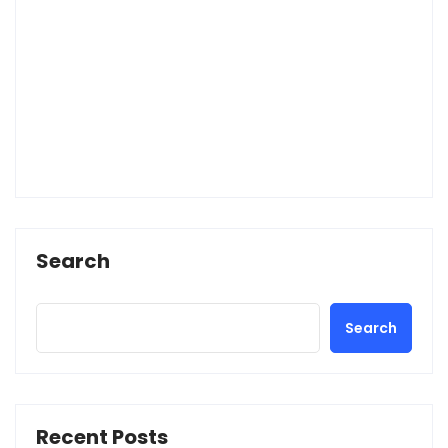
Search
Search
Recent Posts