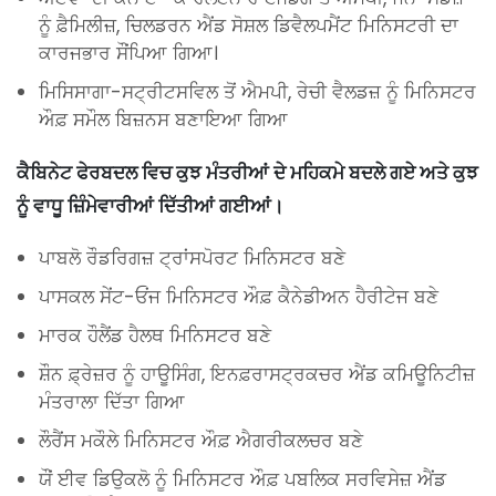
ਨੂੰ ਫ਼ੈਮਿਲੀਜ਼, ਚਿਲਡਰਨ ਐਂਡ ਸੋਸ਼ਲ ਡਿਵੈਲਪਮੈਂਟ ਮਿਨਿਸਟਰੀ ਦਾ
ਕਾਰਜਭਾਰ ਸੌਂਪਿਆ ਗਿਆ।
ਮਿਸਿਸਾਗਾ-ਸਟ੍ਰੀਟਸਵਿਲ ਤੋਂ ਐਮਪੀ, ਰੇਚੀ ਵੈਲਡਜ਼ ਨੂੰ ਮਿਨਿਸਟਰ
ਔਫ਼ ਸਮੌਲ ਬਿਜ਼ਨਸ ਬਣਾਇਆ ਗਿਆ
ਕੈਬਿਨੇਟ ਫੇਰਬਦਲ ਵਿਚ ਕੁਝ ਮੰਤਰੀਆਂ ਦੇ ਮਹਿਕਮੇ ਬਦਲੇ ਗਏ ਅਤੇ ਕੁਝ
ਨੂੰ ਵਾਧੂ ਜ਼ਿੰਮੇਵਾਰੀਆਂ ਦਿੱਤੀਆਂ ਗਈਆਂ।
ਪਾਬਲੋ ਰੌਡਰਿਗਜ਼ ਟ੍ਰਾਂਸਪੋਰਟ ਮਿਨਿਸਟਰ ਬਣੇ
ਪਾਸਕਲ ਸੇਂਟ-ਓਂਜ ਮਿਨਿਸਟਰ ਔਫ਼ ਕੈਨੇਡੀਅਨ ਹੈਰੀਟੇਜ ਬਣੇ
ਮਾਰਕ ਹੌਲੈਂਡ ਹੈਲਥ ਮਿਨਿਸਟਰ ਬਣੇ
ਸ਼ੌਨ ਫ਼੍ਰੇਜ਼ਰ ਨੂੰ ਹਾਊਸਿੰਗ, ਇਨਫ਼ਰਾਸਟ੍ਰਕਚਰ ਐਂਡ ਕਮਿਊਨਿਟੀਜ਼
ਮੰਤਰਾਲਾ ਦਿੱਤਾ ਗਿਆ
ਲੌਰੈਂਸ ਮਕੌਲੇ ਮਿਨਿਸਟਰ ਔਫ਼ ਐਗਰੀਕਲਚਰ ਬਣੇ
ਯੌਂ ਈਵ ਡਿਉਕਲੋ ਨੂੰ ਮਿਨਿਸਟਰ ਔਫ਼ ਪਬਲਿਕ ਸਰਵਿਸੇਜ਼ ਐਂਡ