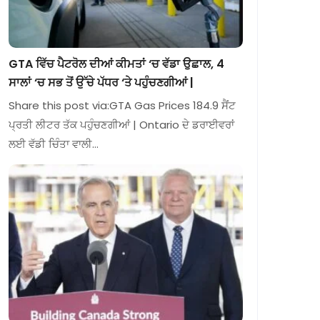
GTA ਵਿੱਚ ਪੈਟਰੋਲ ਦੀਆਂ ਕੀਮਤਾਂ ‘ਚ ਵੱਡਾ ਉਛਾਲ, 4
ਸਾਲਾਂ ‘ਚ ਸਭ ਤੋਂ ਉੱਚੇ ਪੱਧਰ ‘ਤੇ ਪਹੁੰਚਣਗੀਆਂ |
Share this post via:GTA Gas Prices 184.9 ਸੈਂਟ
ਪ੍ਰਤੀ ਲੀਟਰ ਤੱਕ ਪਹੁੰਚਣਗੀਆਂ | Ontario ਦੇ ਡਰਾਈਵਰਾਂ
ਲਈ ਵੱਡੀ ਚਿੰਤਾ ਵਾਲੀ…