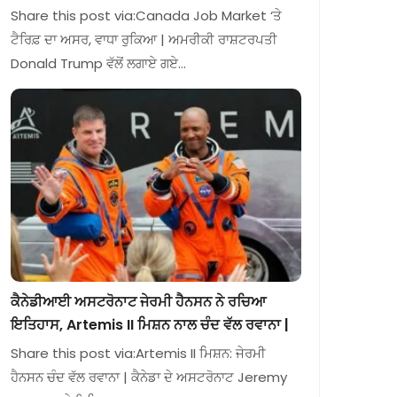
Share this post via:Canada Job Market ‘ਤੇ
ਟੈਰਿਫ਼ ਦਾ ਅਸਰ, ਵਾਧਾ ਰੁਕਿਆ | ਅਮਰੀਕੀ ਰਾਸ਼ਟਰਪਤੀ
Donald Trump ਵੱਲੋਂ ਲਗਾਏ ਗਏ…
ਕੈਨੇਡੀਆਈ ਅਸਟਰੋਨਾਟ ਜੇਰਮੀ ਹੈਨਸਨ ਨੇ ਰਚਿਆ
ਇਤਿਹਾਸ, Artemis II ਮਿਸ਼ਨ ਨਾਲ ਚੰਦ ਵੱਲ ਰਵਾਨਾ |
Share this post via:Artemis II ਮਿਸ਼ਨ: ਜੇਰਮੀ
ਹੈਨਸਨ ਚੰਦ ਵੱਲ ਰਵਾਨਾ | ਕੈਨੇਡਾ ਦੇ ਅਸਟਰੋਨਾਟ Jeremy