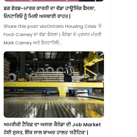
ਡਗ ਫੋਰਡ–ਮਾਰਕ ਕਾਰਨੀ ਦਾ ਵੱਡਾ ਹਾਊਸਿੰਗ ਫੈਸਲਾ,
ਓਨਟਾਰਿਓ ਨੂੰ ਮਿਲੀ ਅਸਥਾਈ ਰਾਹਤ |
Share this post via:Ontario Housing Crisis ‘ਤੇ
Ford-Carney ਦਾ ਵੱਡਾ ਫੈਸਲਾ | ਕੈਨੇਡਾ ਦੇ ਪ੍ਰਧਾਨ ਮੰਤਰੀ
Mark Carney ਅਤੇ ਓਨਟਾਰਿਓ…
ਅਮਰੀਕੀ ਟੈਰਿਫ਼ ਦਾ ਅਸਰ! ਕੈਨੇਡਾ ਦੀ Job Market
ਹੋਈ ਸੁਸਤ, ਇੱਕ ਸਾਲ ਬਾਅਦ ਹਾਲਤ ‘ਸਟੈਟਿਕ’ |