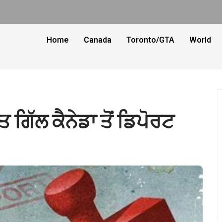
Home
Canada
Toronto/GTA
World
 ਗਿੱਲ ਕੈਨੇਡਾ ਤੋਂ ਡਿਪੋਰਟ