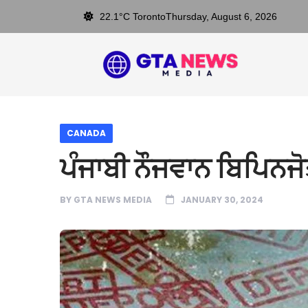
22.1°C Toronto
Thursday, August 6, 2026
CANADA
ਪੰਜਾਬੀ ਨੌਜਵਾਨ ਬਿਪਿਨਜੋਤ
BY
GTA NEWS MEDIA
JANUARY 30, 2024