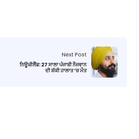
Next Post
ਨਿਊਜ਼ੀਲੈਂਡ: 27 ਸਾਲਾ ਪੰਜਾਬੀ ਨੌਜਵਾਨ
ਦੀ ਸ਼ੱਕੀ ਹਾਲਾਤ ’ਚ ਮੌਤ