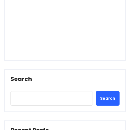
Search
Search
Recent Posts