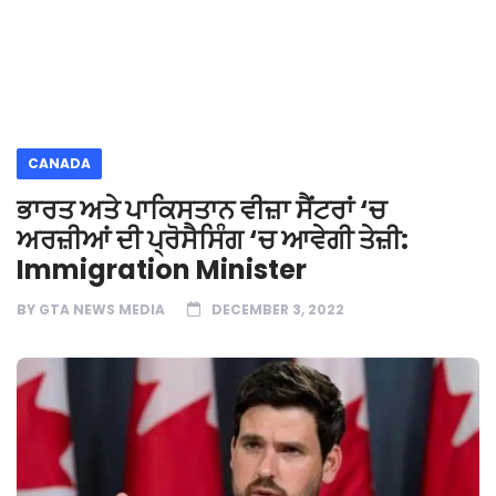
CANADA
ਭਾਰਤ ਅਤੇ ਪਾਕਿਸਤਾਨ ਵੀਜ਼ਾ ਸੈਂਟਰਾਂ ‘ਚ
ਅਰਜ਼ੀਆਂ ਦੀ ਪ੍ਰੋਸੈਸਿੰਗ ‘ਚ ਆਵੇਗੀ ਤੇਜ਼ੀ:
Immigration Minister
BY
GTA NEWS MEDIA
DECEMBER 3, 2022