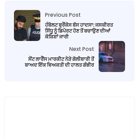
Previous Post
ਹੰਬੋਲਟ ਬ੍ਰੌਂਕੋਸ ਬੱਸ ਹਾਦਸਾ: ਜਸਕੀਰਤ
ਸਿੱਧੂ ਨੂੰ ਡਿਪੋਰਟ ਹੋਣ ਤੋਂ ਬਚਾਉਣ ਦੀਆਂ
ਕੋਸ਼ਿਸ਼ਾਂ ਜਾਰੀ
Next Post
ਸੇਂਟ ਲਾਰੈਂਸ ਮਾਰਕੀਟ ਨੇੜੇ ਗੋਲੀਬਾਰੀ ਤੋਂ
ਬਾਅਦ ਇੱਕ ਵਿਅਕਤੀ ਦੀ ਹਾਲਤ ਗੰਭੀਰ