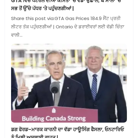
GTA ਵਿੱਚ ਪੈਟਰੋਲ ਦੀਆਂ ਕੀਮਤਾਂ ‘ਚ ਵੱਡਾ ਉਛਾਲ, 4 ਸਾਲਾਂ ‘ਚ
ਸਭ ਤੋਂ ਉੱਚੇ ਪੱਧਰ ‘ਤੇ ਪਹੁੰਚਣਗੀਆਂ |
Share this post via:GTA Gas Prices 184.9 ਸੈਂਟ ਪ੍ਰਤੀ
ਲੀਟਰ ਤੱਕ ਪਹੁੰਚਣਗੀਆਂ | Ontario ਦੇ ਡਰਾਈਵਰਾਂ ਲਈ ਵੱਡੀ ਚਿੰਤਾ
ਵਾਲੀ…
ਡਗ ਫੋਰਡ–ਮਾਰਕ ਕਾਰਨੀ ਦਾ ਵੱਡਾ ਹਾਊਸਿੰਗ ਫੈਸਲਾ, ਓਨਟਾਰਿਓ
ਨੂੰ ਮਿਲੀ ਅਸਥਾਈ ਰਾਹਤ |