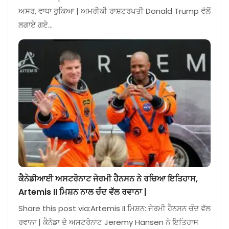
ਅਸਰ, ਵਾਧਾ ਰੁਕਿਆ | ਅਮਰੀਕੀ ਰਾਸ਼ਟਰਪਤੀ Donald Trump ਵੱਲੋਂ
ਲਗਾਏ ਗਏ…
ਕੈਨੇਡੀਆਈ ਅਸਟਰੋਨਾਟ ਜੇਰਮੀ ਹੈਨਸਨ ਨੇ ਰਚਿਆ ਇਤਿਹਾਸ,
Artemis II ਮਿਸ਼ਨ ਨਾਲ ਚੰਦ ਵੱਲ ਰਵਾਨਾ |
Share this post via:Artemis II ਮਿਸ਼ਨ: ਜੇਰਮੀ ਹੈਨਸਨ ਚੰਦ ਵੱਲ
ਰਵਾਨਾ | ਕੈਨੇਡਾ ਦੇ ਅਸਟਰੋਨਾਟ Jeremy Hansen ਨੇ ਇਤਿਹਾਸ