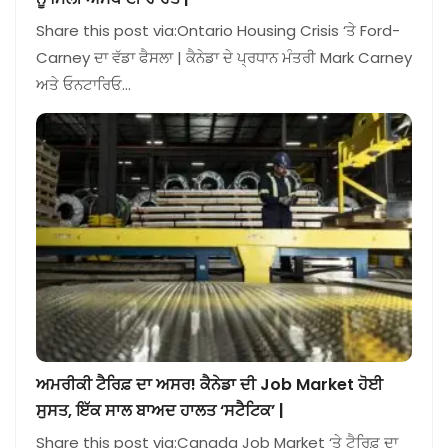
Share this post via:Ontario Housing Crisis ‘ਤੇ Ford-
Carney ਦਾ ਵੱਡਾ ਫੈਸਲਾ | ਕੈਨੇਡਾ ਦੇ ਪ੍ਰਧਾਨ ਮੰਤਰੀ Mark Carney
ਅਤੇ ਓਨਟਾਰਿਓ…
ਅਮਰੀਕੀ ਟੈਰਿਫ਼ ਦਾ ਅਸਰ! ਕੈਨੇਡਾ ਦੀ Job Market ਹੋਈ
ਸੁਸਤ, ਇੱਕ ਸਾਲ ਬਾਅਦ ਹਾਲਤ ‘ਸਟੈਟਿਕ’ |
Share this post via:Canada Job Market ‘ਤੇ ਟੈਰਿਫ਼ ਦਾ