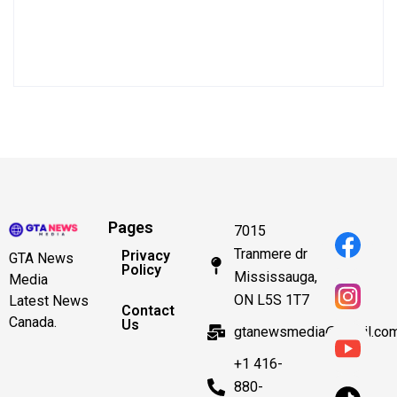
Pages
7015
Tranmere dr
Privacy
GTA News
Policy
Mississauga,
Media
ON L5S 1T7
Latest News
Contact
Canada.
Us
gtanewsmedia@gmail.co
+1 416-
880-