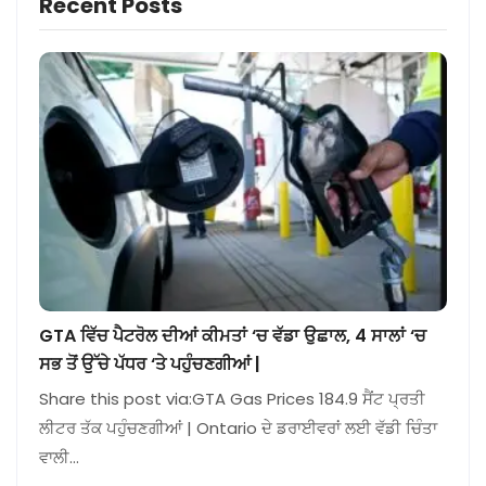
Recent Posts
GTA ਵਿੱਚ ਪੈਟਰੋਲ ਦੀਆਂ ਕੀਮਤਾਂ ‘ਚ ਵੱਡਾ ਉਛਾਲ, 4 ਸਾਲਾਂ ‘ਚ
ਸਭ ਤੋਂ ਉੱਚੇ ਪੱਧਰ ‘ਤੇ ਪਹੁੰਚਣਗੀਆਂ |
Share this post via:GTA Gas Prices 184.9 ਸੈਂਟ ਪ੍ਰਤੀ
ਲੀਟਰ ਤੱਕ ਪਹੁੰਚਣਗੀਆਂ | Ontario ਦੇ ਡਰਾਈਵਰਾਂ ਲਈ ਵੱਡੀ ਚਿੰਤਾ
ਵਾਲੀ…