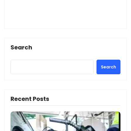
Search
Search
Recent Posts