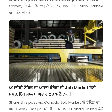
Carney ਦਾ ਵੱਡਾ ਫੈਸਲਾ | ਕੈਨੇਡਾ ਦੇ ਪ੍ਰਧਾਨ ਮੰਤਰੀ Mark Carney
ਅਤੇ ਓਨਟਾਰਿਓ…
ਅਮਰੀਕੀ ਟੈਰਿਫ਼ ਦਾ ਅਸਰ! ਕੈਨੇਡਾ ਦੀ Job Market ਹੋਈ
ਸੁਸਤ, ਇੱਕ ਸਾਲ ਬਾਅਦ ਹਾਲਤ ‘ਸਟੈਟਿਕ’ |
Share this post via:Canada Job Market ‘ਤੇ ਟੈਰਿਫ਼ ਦਾ
ਅਸਰ, ਵਾਧਾ ਰੁਕਿਆ | ਅਮਰੀਕੀ ਰਾਸ਼ਟਰਪਤੀ Donald Trump ਵੱਲੋਂ