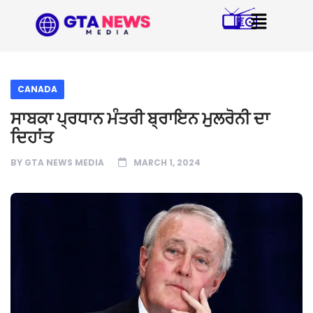
CANADA
ਸਾਬਕਾ ਪ੍ਰਧਾਨ ਮੰਤਰੀ ਬ੍ਰਾਇਨ ਮੁਲਰੋਨੀ ਦਾ
ਦਿਹਾਂਤ
BY
GTA NEWS MEDIA
MARCH 1, 2024