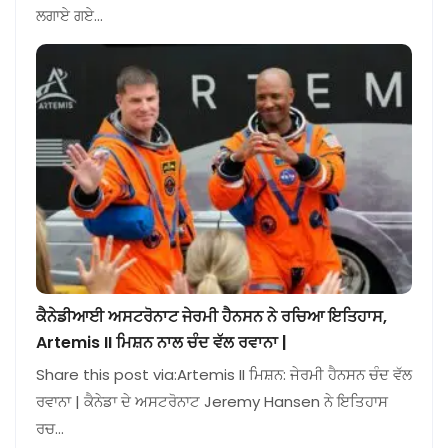
ਲਗਾਏ ਗਏ…
ਕੈਨੇਡੀਆਈ ਅਸਟਰੋਨਾਟ ਜੇਰਮੀ ਹੈਨਸਨ ਨੇ ਰਚਿਆ ਇਤਿਹਾਸ,
Artemis II ਮਿਸ਼ਨ ਨਾਲ ਚੰਦ ਵੱਲ ਰਵਾਨਾ |
Share this post via:Artemis II ਮਿਸ਼ਨ: ਜੇਰਮੀ ਹੈਨਸਨ ਚੰਦ ਵੱਲ
ਰਵਾਨਾ | ਕੈਨੇਡਾ ਦੇ ਅਸਟਰੋਨਾਟ Jeremy Hansen ਨੇ ਇਤਿਹਾਸ
ਰਚ…