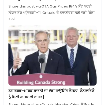
Share this post via:GTA Gas Prices 184.9 ਸੈਂਟ ਪ੍ਰਤੀ
ਲੀਟਰ ਤੱਕ ਪਹੁੰਚਣਗੀਆਂ | Ontario ਦੇ ਡਰਾਈਵਰਾਂ ਲਈ ਵੱਡੀ ਚਿੰਤਾ
ਵਾਲੀ…
ਡਗ ਫੋਰਡ–ਮਾਰਕ ਕਾਰਨੀ ਦਾ ਵੱਡਾ ਹਾਊਸਿੰਗ ਫੈਸਲਾ, ਓਨਟਾਰਿਓ
ਨੂੰ ਮਿਲੀ ਅਸਥਾਈ ਰਾਹਤ |
Share this post via:Ontario Housing Crisis ‘ਤੇ Ford-