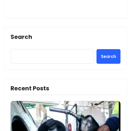
Search
Search
Recent Posts