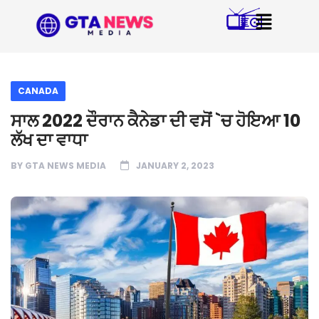
CANADA
ਸਾਲ 2022 ਦੌਰਾਨ ਕੈਨੇਡਾ ਦੀ ਵਸੋਂ `ਚ ਹੋਇਆ 10
ਲੱਖ ਦਾ ਵਾਧਾ
BY
GTA NEWS MEDIA
JANUARY 2, 2023