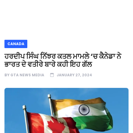
CANADA
ਹਰਦੀਪ ਸਿੰਘ ਨਿੱਝਰ ਕਤਲ ਮਾਮਲੇ ‘ਚ ਕੈਨੇਡਾ ਨੇ
ਭਾਰਤ ਦੇ ਵਤੀਰੇ ਬਾਰੇ ਕਹੀ ਇਹ ਗੱਲ
BY
GTA NEWS MEDIA
JANUARY 27, 2024