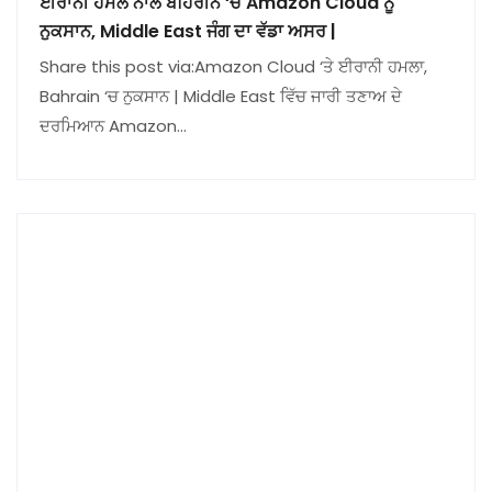
ਈਰਾਨੀ ਹਮਲੇ ਨਾਲ ਬਹਿਰੀਨ ‘ਚ Amazon Cloud ਨੂੰ
ਨੁਕਸਾਨ, Middle East ਜੰਗ ਦਾ ਵੱਡਾ ਅਸਰ |
Share this post via:Amazon Cloud ‘ਤੇ ਈਰਾਨੀ ਹਮਲਾ,
Bahrain ‘ਚ ਨੁਕਸਾਨ | Middle East ਵਿੱਚ ਜਾਰੀ ਤਣਾਅ ਦੇ
ਦਰਮਿਆਨ Amazon…