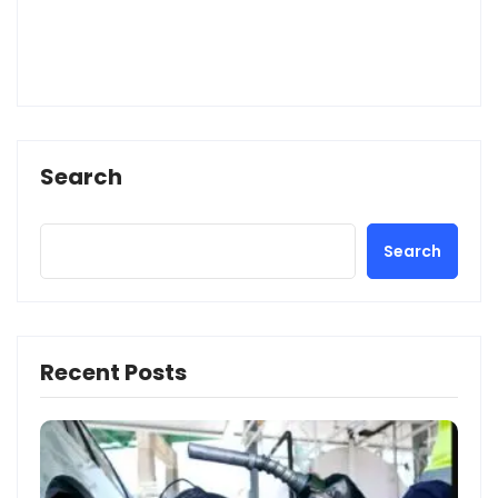
Search
Search
Recent Posts