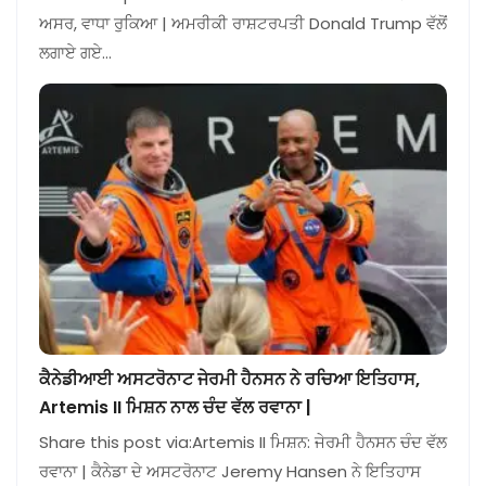
ਅਸਰ, ਵਾਧਾ ਰੁਕਿਆ | ਅਮਰੀਕੀ ਰਾਸ਼ਟਰਪਤੀ Donald Trump ਵੱਲੋਂ
ਲਗਾਏ ਗਏ…
ਕੈਨੇਡੀਆਈ ਅਸਟਰੋਨਾਟ ਜੇਰਮੀ ਹੈਨਸਨ ਨੇ ਰਚਿਆ ਇਤਿਹਾਸ,
Artemis II ਮਿਸ਼ਨ ਨਾਲ ਚੰਦ ਵੱਲ ਰਵਾਨਾ |
Share this post via:Artemis II ਮਿਸ਼ਨ: ਜੇਰਮੀ ਹੈਨਸਨ ਚੰਦ ਵੱਲ
ਰਵਾਨਾ | ਕੈਨੇਡਾ ਦੇ ਅਸਟਰੋਨਾਟ Jeremy Hansen ਨੇ ਇਤਿਹਾਸ