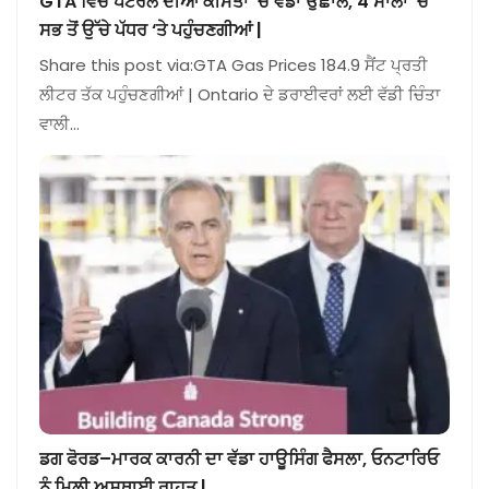
GTA ਵਿੱਚ ਪੈਟਰੋਲ ਦੀਆਂ ਕੀਮਤਾਂ ‘ਚ ਵੱਡਾ ਉਛਾਲ, 4 ਸਾਲਾਂ ‘ਚ
ਸਭ ਤੋਂ ਉੱਚੇ ਪੱਧਰ ‘ਤੇ ਪਹੁੰਚਣਗੀਆਂ |
Share this post via:GTA Gas Prices 184.9 ਸੈਂਟ ਪ੍ਰਤੀ
ਲੀਟਰ ਤੱਕ ਪਹੁੰਚਣਗੀਆਂ | Ontario ਦੇ ਡਰਾਈਵਰਾਂ ਲਈ ਵੱਡੀ ਚਿੰਤਾ
ਵਾਲੀ…
ਡਗ ਫੋਰਡ–ਮਾਰਕ ਕਾਰਨੀ ਦਾ ਵੱਡਾ ਹਾਊਸਿੰਗ ਫੈਸਲਾ, ਓਨਟਾਰਿਓ
ਨੂੰ ਮਿਲੀ ਅਸਥਾਈ ਰਾਹਤ |