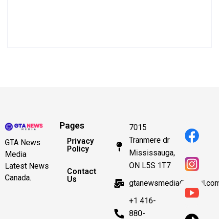
Pages
7015
Tranmere dr
Privacy
GTA News
Policy
Mississauga,
Media
ON L5S 1T7
Latest News
Contact
Canada.
Us
gtanewsmedia@gmail.co
+1 416-
880-