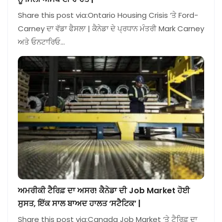
Share this post via:Ontario Housing Crisis ‘ਤੇ Ford-
Carney ਦਾ ਵੱਡਾ ਫੈਸਲਾ | ਕੈਨੇਡਾ ਦੇ ਪ੍ਰਧਾਨ ਮੰਤਰੀ Mark Carney
ਅਤੇ ਓਨਟਾਰਿਓ…
ਅਮਰੀਕੀ ਟੈਰਿਫ਼ ਦਾ ਅਸਰ! ਕੈਨੇਡਾ ਦੀ Job Market ਹੋਈ
ਸੁਸਤ, ਇੱਕ ਸਾਲ ਬਾਅਦ ਹਾਲਤ ‘ਸਟੈਟਿਕ’ |
Share this post via:Canada Job Market ‘ਤੇ ਟੈਰਿਫ਼ ਦਾ