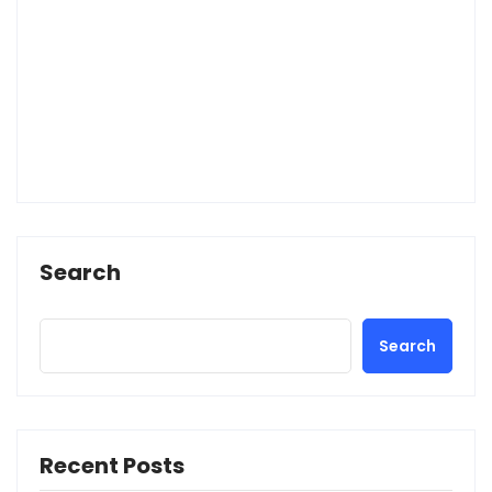
Search
Search
Recent Posts