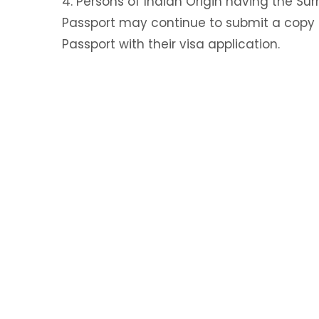
4. Persons of Indian Origin having the Sur
Passport may continue to submit a copy o
Passport with their visa application.