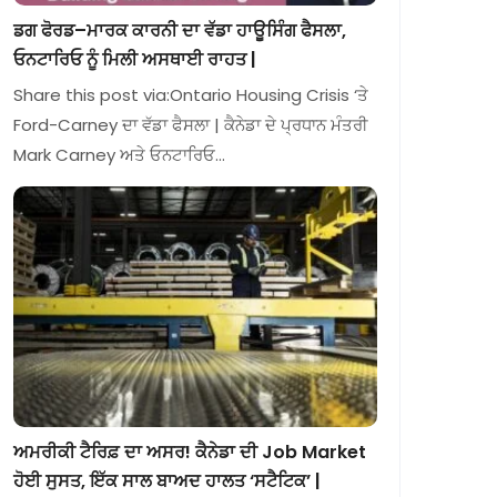
ਡਗ ਫੋਰਡ–ਮਾਰਕ ਕਾਰਨੀ ਦਾ ਵੱਡਾ ਹਾਊਸਿੰਗ ਫੈਸਲਾ,
ਓਨਟਾਰਿਓ ਨੂੰ ਮਿਲੀ ਅਸਥਾਈ ਰਾਹਤ |
Share this post via:Ontario Housing Crisis ‘ਤੇ
Ford-Carney ਦਾ ਵੱਡਾ ਫੈਸਲਾ | ਕੈਨੇਡਾ ਦੇ ਪ੍ਰਧਾਨ ਮੰਤਰੀ
Mark Carney ਅਤੇ ਓਨਟਾਰਿਓ…
ਅਮਰੀਕੀ ਟੈਰਿਫ਼ ਦਾ ਅਸਰ! ਕੈਨੇਡਾ ਦੀ Job Market
ਹੋਈ ਸੁਸਤ, ਇੱਕ ਸਾਲ ਬਾਅਦ ਹਾਲਤ ‘ਸਟੈਟਿਕ’ |