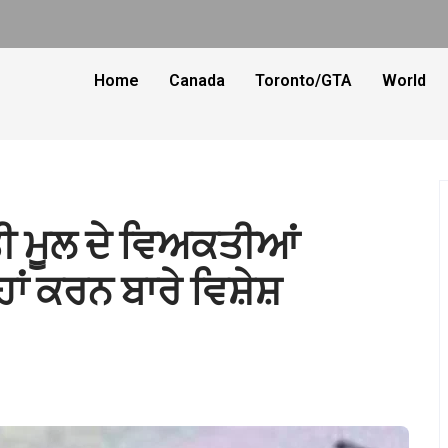
Home
Canada
Toronto/GTA
World
ੀ ਮੂਲ ਦੇ ਵਿਅਕਤੀਆਂ
ਂ ਕਰਨ ਬਾਰੇ ਵਿਸ਼ੇਸ਼