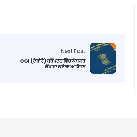
Next Post
CGI (ਟੋਰਾਂਟੋ) ਬਰੈਂਪਟਨ ਵਿੱਚ ਕੌਸਲਰ
ਕੈਂਪ ਦਾ ਕਰੇਗਾ ਆਯੋਜਨ