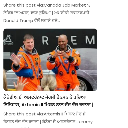
Share this post via:Canada Job Market ‘ਤੇ
ਟੈਰਿਫ਼ ਦਾ ਅਸਰ, ਵਾਧਾ ਰੁਕਿਆ | ਅਮਰੀਕੀ ਰਾਸ਼ਟਰਪਤੀ
Donald Trump ਵੱਲੋਂ ਲਗਾਏ ਗਏ…
ਕੈਨੇਡੀਆਈ ਅਸਟਰੋਨਾਟ ਜੇਰਮੀ ਹੈਨਸਨ ਨੇ ਰਚਿਆ
ਇਤਿਹਾਸ, Artemis II ਮਿਸ਼ਨ ਨਾਲ ਚੰਦ ਵੱਲ ਰਵਾਨਾ |
Share this post via:Artemis II ਮਿਸ਼ਨ: ਜੇਰਮੀ
ਹੈਨਸਨ ਚੰਦ ਵੱਲ ਰਵਾਨਾ | ਕੈਨੇਡਾ ਦੇ ਅਸਟਰੋਨਾਟ Jeremy