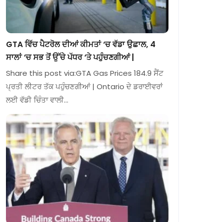
GTA ਵਿੱਚ ਪੈਟਰੋਲ ਦੀਆਂ ਕੀਮਤਾਂ ‘ਚ ਵੱਡਾ ਉਛਾਲ, 4
ਸਾਲਾਂ ‘ਚ ਸਭ ਤੋਂ ਉੱਚੇ ਪੱਧਰ ‘ਤੇ ਪਹੁੰਚਣਗੀਆਂ |
Share this post via:GTA Gas Prices 184.9 ਸੈਂਟ
ਪ੍ਰਤੀ ਲੀਟਰ ਤੱਕ ਪਹੁੰਚਣਗੀਆਂ | Ontario ਦੇ ਡਰਾਈਵਰਾਂ
ਲਈ ਵੱਡੀ ਚਿੰਤਾ ਵਾਲੀ…