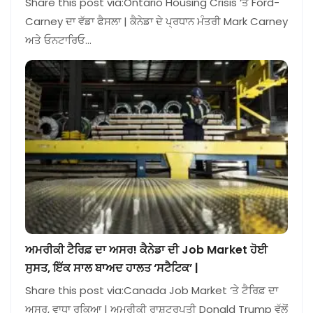
Share this post via:Ontario Housing Crisis ‘ਤੇ Ford-
Carney ਦਾ ਵੱਡਾ ਫੈਸਲਾ | ਕੈਨੇਡਾ ਦੇ ਪ੍ਰਧਾਨ ਮੰਤਰੀ Mark Carney
ਅਤੇ ਓਨਟਾਰਿਓ…
ਅਮਰੀਕੀ ਟੈਰਿਫ਼ ਦਾ ਅਸਰ! ਕੈਨੇਡਾ ਦੀ Job Market ਹੋਈ
ਸੁਸਤ, ਇੱਕ ਸਾਲ ਬਾਅਦ ਹਾਲਤ ‘ਸਟੈਟਿਕ’ |
Share this post via:Canada Job Market ‘ਤੇ ਟੈਰਿਫ਼ ਦਾ
ਅਸਰ, ਵਾਧਾ ਰੁਕਿਆ | ਅਮਰੀਕੀ ਰਾਸ਼ਟਰਪਤੀ Donald Trump ਵੱਲੋਂ