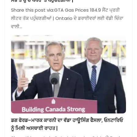
ਸਭ ਤੋਂ ਉੱਚੇ ਪੱਧਰ ‘ਤੇ ਪਹੁੰਚਣਗੀਆਂ |
Share this post via:GTA Gas Prices 184.9 ਸੈਂਟ ਪ੍ਰਤੀ
ਲੀਟਰ ਤੱਕ ਪਹੁੰਚਣਗੀਆਂ | Ontario ਦੇ ਡਰਾਈਵਰਾਂ ਲਈ ਵੱਡੀ ਚਿੰਤਾ
ਵਾਲੀ…
ਡਗ ਫੋਰਡ–ਮਾਰਕ ਕਾਰਨੀ ਦਾ ਵੱਡਾ ਹਾਊਸਿੰਗ ਫੈਸਲਾ, ਓਨਟਾਰਿਓ
ਨੂੰ ਮਿਲੀ ਅਸਥਾਈ ਰਾਹਤ |