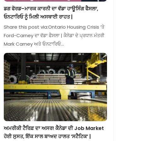
ਡਗ ਫੋਰਡ–ਮਾਰਕ ਕਾਰਨੀ ਦਾ ਵੱਡਾ ਹਾਊਸਿੰਗ ਫੈਸਲਾ,
ਓਨਟਾਰਿਓ ਨੂੰ ਮਿਲੀ ਅਸਥਾਈ ਰਾਹਤ |
Share this post via:Ontario Housing Crisis ‘ਤੇ
Ford-Carney ਦਾ ਵੱਡਾ ਫੈਸਲਾ | ਕੈਨੇਡਾ ਦੇ ਪ੍ਰਧਾਨ ਮੰਤਰੀ
Mark Carney ਅਤੇ ਓਨਟਾਰਿਓ…
ਅਮਰੀਕੀ ਟੈਰਿਫ਼ ਦਾ ਅਸਰ! ਕੈਨੇਡਾ ਦੀ Job Market
ਹੋਈ ਸੁਸਤ, ਇੱਕ ਸਾਲ ਬਾਅਦ ਹਾਲਤ ‘ਸਟੈਟਿਕ’ |