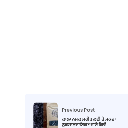
Previous Post
ਕਾਲਾ ਨਮਕ ਸਰੀਰ ਲਈ ਹੋ ਸਕਦਾ
ਨੁਕਸਾਨਦਾਇਕ? ਜਾਣੋ ਕਿਵੇਂ