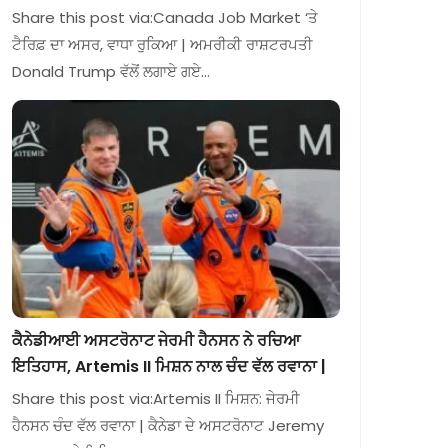
Share this post via:Canada Job Market ‘ਤੇ
ਟੈਰਿਫ਼ ਦਾ ਅਸਰ, ਵਾਧਾ ਰੁਕਿਆ | ਅਮਰੀਕੀ ਰਾਸ਼ਟਰਪਤੀ
Donald Trump ਵੱਲੋਂ ਲਗਾਏ ਗਏ…
ਕੈਨੇਡੀਆਈ ਅਸਟਰੋਨਾਟ ਜੇਰਮੀ ਹੈਨਸਨ ਨੇ ਰਚਿਆ
ਇਤਿਹਾਸ, Artemis II ਮਿਸ਼ਨ ਨਾਲ ਚੰਦ ਵੱਲ ਰਵਾਨਾ |
Share this post via:Artemis II ਮਿਸ਼ਨ: ਜੇਰਮੀ
ਹੈਨਸਨ ਚੰਦ ਵੱਲ ਰਵਾਨਾ | ਕੈਨੇਡਾ ਦੇ ਅਸਟਰੋਨਾਟ Jeremy