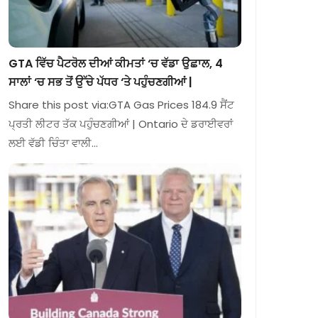
GTA ਵਿੱਚ ਪੈਟਰੋਲ ਦੀਆਂ ਕੀਮਤਾਂ ‘ਚ ਵੱਡਾ ਉਛਾਲ, 4
ਸਾਲਾਂ ‘ਚ ਸਭ ਤੋਂ ਉੱਚੇ ਪੱਧਰ ‘ਤੇ ਪਹੁੰਚਣਗੀਆਂ |
Share this post via:GTA Gas Prices 184.9 ਸੈਂਟ
ਪ੍ਰਤੀ ਲੀਟਰ ਤੱਕ ਪਹੁੰਚਣਗੀਆਂ | Ontario ਦੇ ਡਰਾਈਵਰਾਂ
ਲਈ ਵੱਡੀ ਚਿੰਤਾ ਵਾਲੀ…