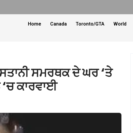
Home
Canada
Toronto/GTA
World
ਤਾਨੀ ਸਮਰਥਕ ਦੇ ਘਰ ‘ਤੇ
ਲੇ ‘ਚ ਕਾਰਵਾਈ