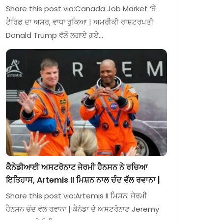
Share this post via:Canada Job Market ‘ਤੇ
ਟੈਰਿਫ਼ ਦਾ ਅਸਰ, ਵਾਧਾ ਰੁਕਿਆ | ਅਮਰੀਕੀ ਰਾਸ਼ਟਰਪਤੀ
Donald Trump ਵੱਲੋਂ ਲਗਾਏ ਗਏ…
ਕੈਨੇਡੀਆਈ ਅਸਟਰੋਨਾਟ ਜੇਰਮੀ ਹੈਨਸਨ ਨੇ ਰਚਿਆ
ਇਤਿਹਾਸ, Artemis II ਮਿਸ਼ਨ ਨਾਲ ਚੰਦ ਵੱਲ ਰਵਾਨਾ |
Share this post via:Artemis II ਮਿਸ਼ਨ: ਜੇਰਮੀ
ਹੈਨਸਨ ਚੰਦ ਵੱਲ ਰਵਾਨਾ | ਕੈਨੇਡਾ ਦੇ ਅਸਟਰੋਨਾਟ Jeremy