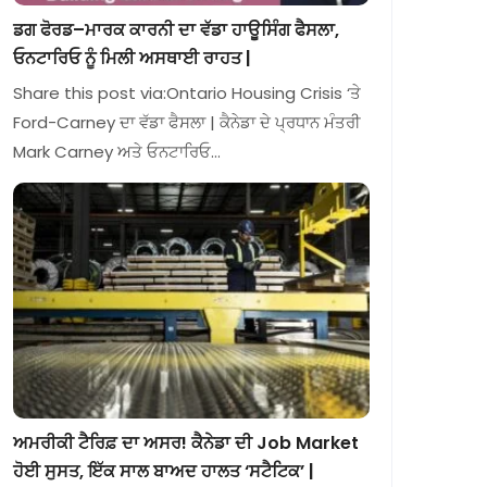
ਡਗ ਫੋਰਡ–ਮਾਰਕ ਕਾਰਨੀ ਦਾ ਵੱਡਾ ਹਾਊਸਿੰਗ ਫੈਸਲਾ,
ਓਨਟਾਰਿਓ ਨੂੰ ਮਿਲੀ ਅਸਥਾਈ ਰਾਹਤ |
Share this post via:Ontario Housing Crisis ‘ਤੇ
Ford-Carney ਦਾ ਵੱਡਾ ਫੈਸਲਾ | ਕੈਨੇਡਾ ਦੇ ਪ੍ਰਧਾਨ ਮੰਤਰੀ
Mark Carney ਅਤੇ ਓਨਟਾਰਿਓ…
ਅਮਰੀਕੀ ਟੈਰਿਫ਼ ਦਾ ਅਸਰ! ਕੈਨੇਡਾ ਦੀ Job Market
ਹੋਈ ਸੁਸਤ, ਇੱਕ ਸਾਲ ਬਾਅਦ ਹਾਲਤ ‘ਸਟੈਟਿਕ’ |