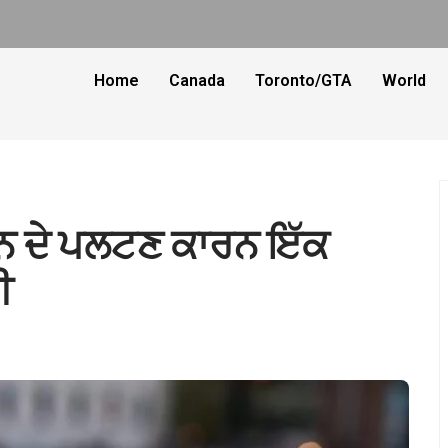
Home
Canada
Toronto/GTA
World
 ਦੇ ਪਲਟਣ ਕਾਰਨ ਇੱਕ
ੀ