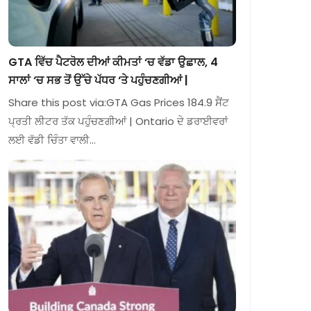
GTA ਵਿੱਚ ਪੈਟਰੋਲ ਦੀਆਂ ਕੀਮਤਾਂ ‘ਚ ਵੱਡਾ ਉਛਾਲ, 4
ਸਾਲਾਂ ‘ਚ ਸਭ ਤੋਂ ਉੱਚੇ ਪੱਧਰ ‘ਤੇ ਪਹੁੰਚਣਗੀਆਂ |
Share this post via:GTA Gas Prices 184.9 ਸੈਂਟ
ਪ੍ਰਤੀ ਲੀਟਰ ਤੱਕ ਪਹੁੰਚਣਗੀਆਂ | Ontario ਦੇ ਡਰਾਈਵਰਾਂ
ਲਈ ਵੱਡੀ ਚਿੰਤਾ ਵਾਲੀ…