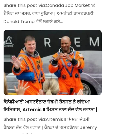
Share this post via:Canada Job Market ‘ਤੇ
ਟੈਰਿਫ਼ ਦਾ ਅਸਰ, ਵਾਧਾ ਰੁਕਿਆ | ਅਮਰੀਕੀ ਰਾਸ਼ਟਰਪਤੀ
Donald Trump ਵੱਲੋਂ ਲਗਾਏ ਗਏ…
ਕੈਨੇਡੀਆਈ ਅਸਟਰੋਨਾਟ ਜੇਰਮੀ ਹੈਨਸਨ ਨੇ ਰਚਿਆ
ਇਤਿਹਾਸ, Artemis II ਮਿਸ਼ਨ ਨਾਲ ਚੰਦ ਵੱਲ ਰਵਾਨਾ |
Share this post via:Artemis II ਮਿਸ਼ਨ: ਜੇਰਮੀ
ਹੈਨਸਨ ਚੰਦ ਵੱਲ ਰਵਾਨਾ | ਕੈਨੇਡਾ ਦੇ ਅਸਟਰੋਨਾਟ Jeremy