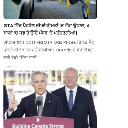
GTA ਵਿੱਚ ਪੈਟਰੋਲ ਦੀਆਂ ਕੀਮਤਾਂ ‘ਚ ਵੱਡਾ ਉਛਾਲ, 4
ਸਾਲਾਂ ‘ਚ ਸਭ ਤੋਂ ਉੱਚੇ ਪੱਧਰ ‘ਤੇ ਪਹੁੰਚਣਗੀਆਂ |
Share this post via:GTA Gas Prices 184.9 ਸੈਂਟ
ਪ੍ਰਤੀ ਲੀਟਰ ਤੱਕ ਪਹੁੰਚਣਗੀਆਂ | Ontario ਦੇ ਡਰਾਈਵਰਾਂ
ਲਈ ਵੱਡੀ ਚਿੰਤਾ ਵਾਲੀ…