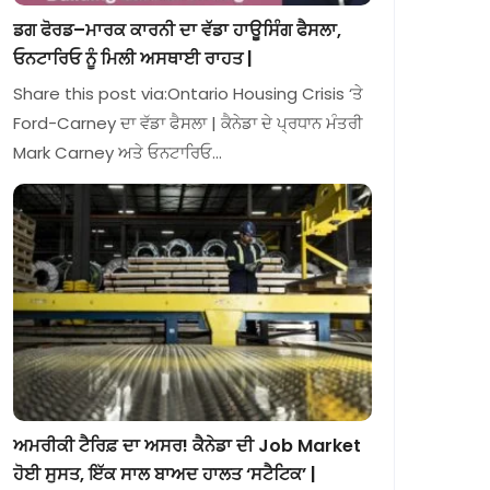
ਡਗ ਫੋਰਡ–ਮਾਰਕ ਕਾਰਨੀ ਦਾ ਵੱਡਾ ਹਾਊਸਿੰਗ ਫੈਸਲਾ,
ਓਨਟਾਰਿਓ ਨੂੰ ਮਿਲੀ ਅਸਥਾਈ ਰਾਹਤ |
Share this post via:Ontario Housing Crisis ‘ਤੇ
Ford-Carney ਦਾ ਵੱਡਾ ਫੈਸਲਾ | ਕੈਨੇਡਾ ਦੇ ਪ੍ਰਧਾਨ ਮੰਤਰੀ
Mark Carney ਅਤੇ ਓਨਟਾਰਿਓ…
ਅਮਰੀਕੀ ਟੈਰਿਫ਼ ਦਾ ਅਸਰ! ਕੈਨੇਡਾ ਦੀ Job Market
ਹੋਈ ਸੁਸਤ, ਇੱਕ ਸਾਲ ਬਾਅਦ ਹਾਲਤ ‘ਸਟੈਟਿਕ’ |