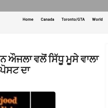
Home
Canada
Toronto/GTA
World
 ਔਜਲਾ ਵਲੋਂ ਸਿੱਧੂ ਮੂਸੇ ਵਾਲਾ
ਪੋਸਟ ਦਾ