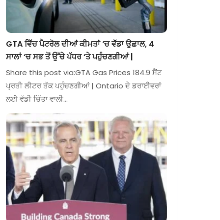
GTA ਵਿੱਚ ਪੈਟਰੋਲ ਦੀਆਂ ਕੀਮਤਾਂ ‘ਚ ਵੱਡਾ ਉਛਾਲ, 4
ਸਾਲਾਂ ‘ਚ ਸਭ ਤੋਂ ਉੱਚੇ ਪੱਧਰ ‘ਤੇ ਪਹੁੰਚਣਗੀਆਂ |
Share this post via:GTA Gas Prices 184.9 ਸੈਂਟ
ਪ੍ਰਤੀ ਲੀਟਰ ਤੱਕ ਪਹੁੰਚਣਗੀਆਂ | Ontario ਦੇ ਡਰਾਈਵਰਾਂ
ਲਈ ਵੱਡੀ ਚਿੰਤਾ ਵਾਲੀ…