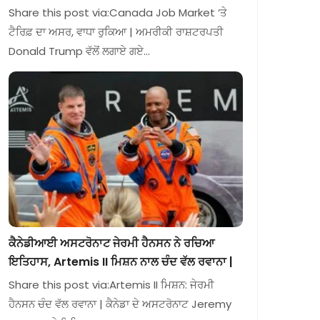
Share this post via:Canada Job Market ‘ਤੇ
ਟੈਰਿਫ਼ ਦਾ ਅਸਰ, ਵਾਧਾ ਰੁਕਿਆ | ਅਮਰੀਕੀ ਰਾਸ਼ਟਰਪਤੀ
Donald Trump ਵੱਲੋਂ ਲਗਾਏ ਗਏ…
ਕੈਨੇਡੀਆਈ ਅਸਟਰੋਨਾਟ ਜੇਰਮੀ ਹੈਨਸਨ ਨੇ ਰਚਿਆ
ਇਤਿਹਾਸ, Artemis II ਮਿਸ਼ਨ ਨਾਲ ਚੰਦ ਵੱਲ ਰਵਾਨਾ |
Share this post via:Artemis II ਮਿਸ਼ਨ: ਜੇਰਮੀ
ਹੈਨਸਨ ਚੰਦ ਵੱਲ ਰਵਾਨਾ | ਕੈਨੇਡਾ ਦੇ ਅਸਟਰੋਨਾਟ Jeremy