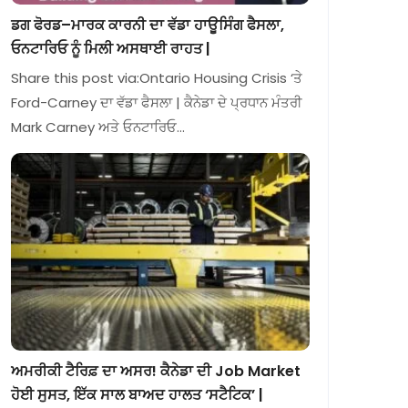
ਡਗ ਫੋਰਡ–ਮਾਰਕ ਕਾਰਨੀ ਦਾ ਵੱਡਾ ਹਾਊਸਿੰਗ ਫੈਸਲਾ,
ਓਨਟਾਰਿਓ ਨੂੰ ਮਿਲੀ ਅਸਥਾਈ ਰਾਹਤ |
Share this post via:Ontario Housing Crisis ‘ਤੇ
Ford-Carney ਦਾ ਵੱਡਾ ਫੈਸਲਾ | ਕੈਨੇਡਾ ਦੇ ਪ੍ਰਧਾਨ ਮੰਤਰੀ
Mark Carney ਅਤੇ ਓਨਟਾਰਿਓ…
ਅਮਰੀਕੀ ਟੈਰਿਫ਼ ਦਾ ਅਸਰ! ਕੈਨੇਡਾ ਦੀ Job Market
ਹੋਈ ਸੁਸਤ, ਇੱਕ ਸਾਲ ਬਾਅਦ ਹਾਲਤ ‘ਸਟੈਟਿਕ’ |