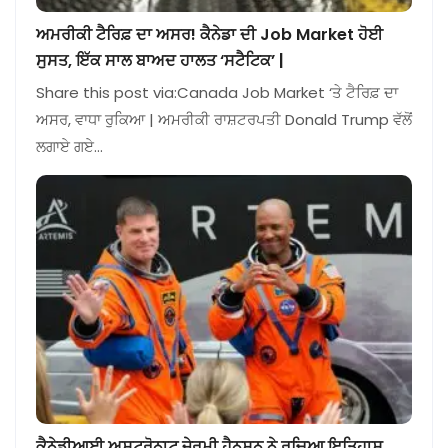
ਅਮਰੀਕੀ ਟੈਰਿਫ਼ ਦਾ ਅਸਰ! ਕੈਨੇਡਾ ਦੀ Job Market ਹੋਈ
ਸੁਸਤ, ਇੱਕ ਸਾਲ ਬਾਅਦ ਹਾਲਤ ‘ਸਟੈਟਿਕ’ |
Share this post via:Canada Job Market ‘ਤੇ ਟੈਰਿਫ਼ ਦਾ
ਅਸਰ, ਵਾਧਾ ਰੁਕਿਆ | ਅਮਰੀਕੀ ਰਾਸ਼ਟਰਪਤੀ Donald Trump ਵੱਲੋਂ
ਲਗਾਏ ਗਏ…
ਕੈਨੇਡੀਆਈ ਅਸਟਰੋਨਾਟ ਜੇਰਮੀ ਹੈਨਸਨ ਨੇ ਰਚਿਆ ਇਤਿਹਾਸ,