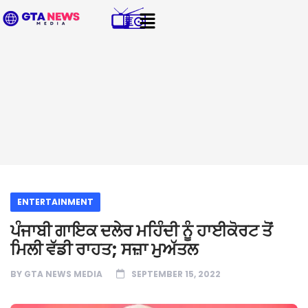
ENTERTAINMENT
ਪੰਜਾਬੀ ਗਾਇਕ ਦਲੇਰ ਮਹਿੰਦੀ ਨੂੰ ਹਾਈਕੋਰਟ ਤੋਂ
ਮਿਲੀ ਵੱਡੀ ਰਾਹਤ; ਸਜ਼ਾ ਮੁਅੱਤਲ
BY
GTA NEWS MEDIA
SEPTEMBER 15, 2022