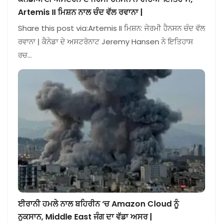
Artemis II ਮਿਸ਼ਨ ਨਾਲ ਚੰਦ ਵੱਲ ਰਵਾਨਾ |
Share this post via:Artemis II ਮਿਸ਼ਨ: ਜੇਰਮੀ ਹੈਨਸਨ ਚੰਦ ਵੱਲ
ਰਵਾਨਾ | ਕੈਨੇਡਾ ਦੇ ਅਸਟਰੋਨਾਟ Jeremy Hansen ਨੇ ਇਤਿਹਾਸ
ਰਚ…
ਈਰਾਨੀ ਹਮਲੇ ਨਾਲ ਬਹਿਰੀਨ ‘ਚ Amazon Cloud ਨੂੰ
ਨੁਕਸਾਨ, Middle East ਜੰਗ ਦਾ ਵੱਡਾ ਅਸਰ |