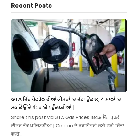
Recent Posts
GTA ਵਿੱਚ ਪੈਟਰੋਲ ਦੀਆਂ ਕੀਮਤਾਂ ‘ਚ ਵੱਡਾ ਉਛਾਲ, 4 ਸਾਲਾਂ ‘ਚ
ਸਭ ਤੋਂ ਉੱਚੇ ਪੱਧਰ ‘ਤੇ ਪਹੁੰਚਣਗੀਆਂ |
Share this post via:GTA Gas Prices 184.9 ਸੈਂਟ ਪ੍ਰਤੀ
ਲੀਟਰ ਤੱਕ ਪਹੁੰਚਣਗੀਆਂ | Ontario ਦੇ ਡਰਾਈਵਰਾਂ ਲਈ ਵੱਡੀ ਚਿੰਤਾ
ਵਾਲੀ…