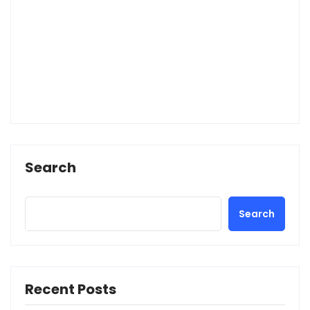
Search
Search
Recent Posts