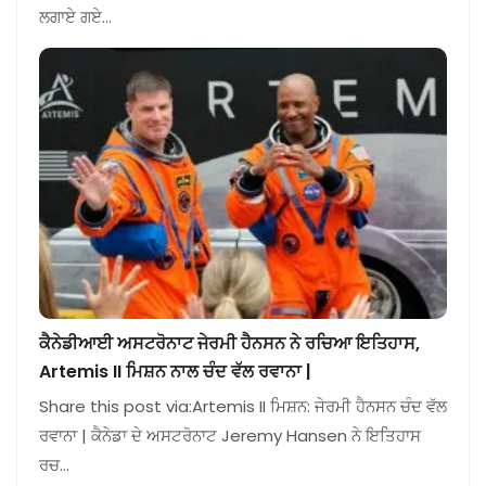
ਲਗਾਏ ਗਏ…
ਕੈਨੇਡੀਆਈ ਅਸਟਰੋਨਾਟ ਜੇਰਮੀ ਹੈਨਸਨ ਨੇ ਰਚਿਆ ਇਤਿਹਾਸ,
Artemis II ਮਿਸ਼ਨ ਨਾਲ ਚੰਦ ਵੱਲ ਰਵਾਨਾ |
Share this post via:Artemis II ਮਿਸ਼ਨ: ਜੇਰਮੀ ਹੈਨਸਨ ਚੰਦ ਵੱਲ
ਰਵਾਨਾ | ਕੈਨੇਡਾ ਦੇ ਅਸਟਰੋਨਾਟ Jeremy Hansen ਨੇ ਇਤਿਹਾਸ
ਰਚ…