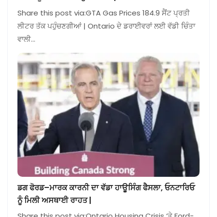
Share this post via:GTA Gas Prices 184.9 ਸੈਂਟ ਪ੍ਰਤੀ
ਲੀਟਰ ਤੱਕ ਪਹੁੰਚਣਗੀਆਂ | Ontario ਦੇ ਡਰਾਈਵਰਾਂ ਲਈ ਵੱਡੀ ਚਿੰਤਾ
ਵਾਲੀ…
ਡਗ ਫੋਰਡ–ਮਾਰਕ ਕਾਰਨੀ ਦਾ ਵੱਡਾ ਹਾਊਸਿੰਗ ਫੈਸਲਾ, ਓਨਟਾਰਿਓ
ਨੂੰ ਮਿਲੀ ਅਸਥਾਈ ਰਾਹਤ |
Share this post via:Ontario Housing Crisis ‘ਤੇ Ford-