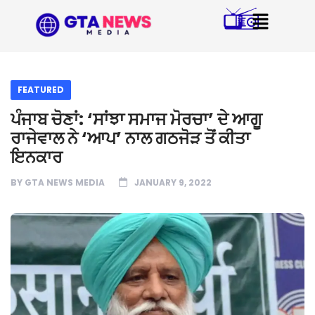
FEATURED
ਪੰਜਾਬ ਚੋਣਾਂ: ‘ਸਾਂਝਾ ਸਮਾਜ ਮੋਰਚਾ’ ਦੇ ਆਗੂ
ਰਾਜੇਵਾਲ ਨੇ ‘ਆਪ’ ਨਾਲ ਗਠਜੋੜ ਤੋਂ ਕੀਤਾ
ਇਨਕਾਰ
BY
GTA NEWS MEDIA
JANUARY 9, 2022