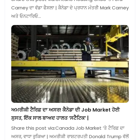
Carney ਦਾ ਵੱਡਾ ਫੈਸਲਾ | ਕੈਨੇਡਾ ਦੇ ਪ੍ਰਧਾਨ ਮੰਤਰੀ Mark Carney
ਅਤੇ ਓਨਟਾਰਿਓ…
ਅਮਰੀਕੀ ਟੈਰਿਫ਼ ਦਾ ਅਸਰ! ਕੈਨੇਡਾ ਦੀ Job Market ਹੋਈ
ਸੁਸਤ, ਇੱਕ ਸਾਲ ਬਾਅਦ ਹਾਲਤ ‘ਸਟੈਟਿਕ’ |
Share this post via:Canada Job Market ‘ਤੇ ਟੈਰਿਫ਼ ਦਾ
ਅਸਰ, ਵਾਧਾ ਰੁਕਿਆ | ਅਮਰੀਕੀ ਰਾਸ਼ਟਰਪਤੀ Donald Trump ਵੱਲੋਂ