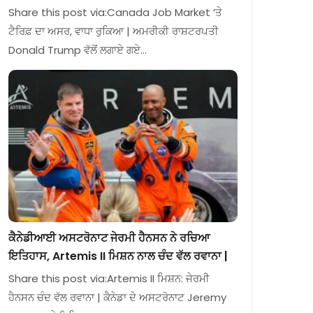
Share this post via:Canada Job Market ‘ਤੇ
ਟੈਰਿਫ਼ ਦਾ ਅਸਰ, ਵਾਧਾ ਰੁਕਿਆ | ਅਮਰੀਕੀ ਰਾਸ਼ਟਰਪਤੀ
Donald Trump ਵੱਲੋਂ ਲਗਾਏ ਗਏ…
ਕੈਨੇਡੀਆਈ ਅਸਟਰੋਨਾਟ ਜੇਰਮੀ ਹੈਨਸਨ ਨੇ ਰਚਿਆ
ਇਤਿਹਾਸ, Artemis II ਮਿਸ਼ਨ ਨਾਲ ਚੰਦ ਵੱਲ ਰਵਾਨਾ |
Share this post via:Artemis II ਮਿਸ਼ਨ: ਜੇਰਮੀ
ਹੈਨਸਨ ਚੰਦ ਵੱਲ ਰਵਾਨਾ | ਕੈਨੇਡਾ ਦੇ ਅਸਟਰੋਨਾਟ Jeremy