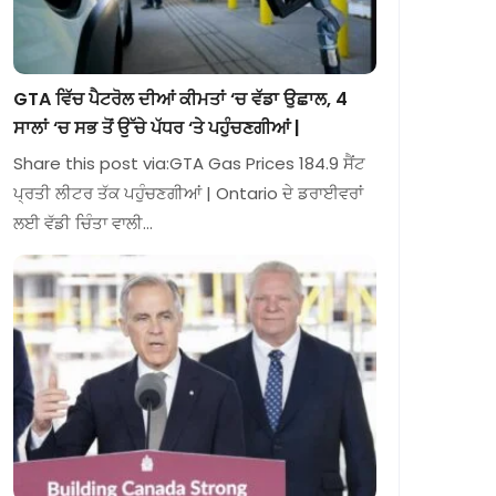
GTA ਵਿੱਚ ਪੈਟਰੋਲ ਦੀਆਂ ਕੀਮਤਾਂ ‘ਚ ਵੱਡਾ ਉਛਾਲ, 4
ਸਾਲਾਂ ‘ਚ ਸਭ ਤੋਂ ਉੱਚੇ ਪੱਧਰ ‘ਤੇ ਪਹੁੰਚਣਗੀਆਂ |
Share this post via:GTA Gas Prices 184.9 ਸੈਂਟ
ਪ੍ਰਤੀ ਲੀਟਰ ਤੱਕ ਪਹੁੰਚਣਗੀਆਂ | Ontario ਦੇ ਡਰਾਈਵਰਾਂ
ਲਈ ਵੱਡੀ ਚਿੰਤਾ ਵਾਲੀ…