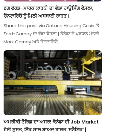
ਡਗ ਫੋਰਡ–ਮਾਰਕ ਕਾਰਨੀ ਦਾ ਵੱਡਾ ਹਾਊਸਿੰਗ ਫੈਸਲਾ,
ਓਨਟਾਰਿਓ ਨੂੰ ਮਿਲੀ ਅਸਥਾਈ ਰਾਹਤ |
Share this post via:Ontario Housing Crisis ‘ਤੇ
Ford-Carney ਦਾ ਵੱਡਾ ਫੈਸਲਾ | ਕੈਨੇਡਾ ਦੇ ਪ੍ਰਧਾਨ ਮੰਤਰੀ
Mark Carney ਅਤੇ ਓਨਟਾਰਿਓ…
ਅਮਰੀਕੀ ਟੈਰਿਫ਼ ਦਾ ਅਸਰ! ਕੈਨੇਡਾ ਦੀ Job Market
ਹੋਈ ਸੁਸਤ, ਇੱਕ ਸਾਲ ਬਾਅਦ ਹਾਲਤ ‘ਸਟੈਟਿਕ’ |