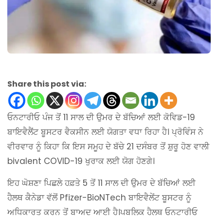
Share this post via:
ਓਨਟਾਰੀਓ ਪੰਜ ਤੋਂ 11 ਸਾਲ ਦੀ ਉਮਰ ਦੇ ਬੱਚਿਆਂ ਲਈ ਕੋਵਿਡ-19
ਬਾਇਵੈਲੈਂਟ ਬੂਸਟਰ ਵੈਕਸੀਨ ਲਈ ਯੋਗਤਾ ਵਧਾ ਰਿਹਾ ਹੈ। ਪ੍ਰੋਵਿੰਸ ਨੇ
ਵੀਰਵਾਰ ਨੂੰ ਕਿਹਾ ਕਿ ਇਸ ਸਮੂਹ ਦੇ ਬੱਚੇ 21 ਦਸੰਬਰ ਤੋਂ ਸ਼ੁਰੂ ਹੋਣ ਵਾਲੀ
bivalent COVID-19 ਖੁਰਾਕ ਲਈ ਯੋਗ ਹੋਣਗੇ।
ਇਹ ਘੋਸ਼ਣਾ ਪਿਛਲੇ ਹਫ਼ਤੇ 5 ਤੋਂ 11 ਸਾਲ ਦੀ ਉਮਰ ਦੇ ਬੱਚਿਆਂ ਲਈ
ਹੈਲਥ ਕੈਨੇਡਾ ਵੱਲੋਂ Pfizer-BioNTech ਬਾਇਵੈਲੇਂਟ ਬੂਸਟਰ ਨੂੰ
ਅਧਿਕਾਰਤ ਕਰਨ ਤੋਂ ਬਾਅਦ ਆਈ ਹੈ।ਪਬਲਿਕ ਹੈਲਥ ਓਨਟਾਰੀਓ