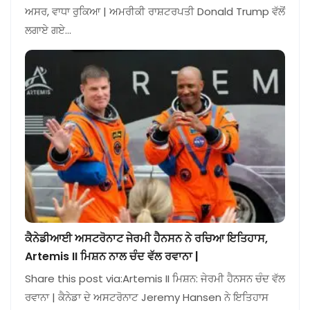
ਅਸਰ, ਵਾਧਾ ਰੁਕਿਆ | ਅਮਰੀਕੀ ਰਾਸ਼ਟਰਪਤੀ Donald Trump ਵੱਲੋਂ
ਲਗਾਏ ਗਏ…
ਕੈਨੇਡੀਆਈ ਅਸਟਰੋਨਾਟ ਜੇਰਮੀ ਹੈਨਸਨ ਨੇ ਰਚਿਆ ਇਤਿਹਾਸ,
Artemis II ਮਿਸ਼ਨ ਨਾਲ ਚੰਦ ਵੱਲ ਰਵਾਨਾ |
Share this post via:Artemis II ਮਿਸ਼ਨ: ਜੇਰਮੀ ਹੈਨਸਨ ਚੰਦ ਵੱਲ
ਰਵਾਨਾ | ਕੈਨੇਡਾ ਦੇ ਅਸਟਰੋਨਾਟ Jeremy Hansen ਨੇ ਇਤਿਹਾਸ