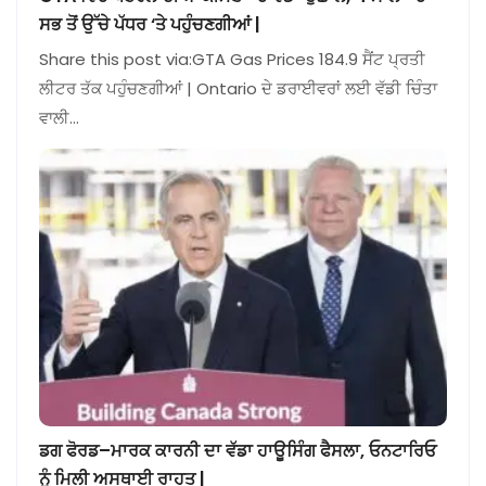
ਸਭ ਤੋਂ ਉੱਚੇ ਪੱਧਰ ‘ਤੇ ਪਹੁੰਚਣਗੀਆਂ |
Share this post via:GTA Gas Prices 184.9 ਸੈਂਟ ਪ੍ਰਤੀ
ਲੀਟਰ ਤੱਕ ਪਹੁੰਚਣਗੀਆਂ | Ontario ਦੇ ਡਰਾਈਵਰਾਂ ਲਈ ਵੱਡੀ ਚਿੰਤਾ
ਵਾਲੀ…
ਡਗ ਫੋਰਡ–ਮਾਰਕ ਕਾਰਨੀ ਦਾ ਵੱਡਾ ਹਾਊਸਿੰਗ ਫੈਸਲਾ, ਓਨਟਾਰਿਓ
ਨੂੰ ਮਿਲੀ ਅਸਥਾਈ ਰਾਹਤ |