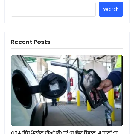
Search
Recent Posts
GTA ਵਿੱਚ ਪੈਟਰੋਲ ਦੀਆਂ ਕੀਮਤਾਂ ‘ਚ ਵੱਡਾ ਉਛਾਲ, 4 ਸਾਲਾਂ ‘ਚ