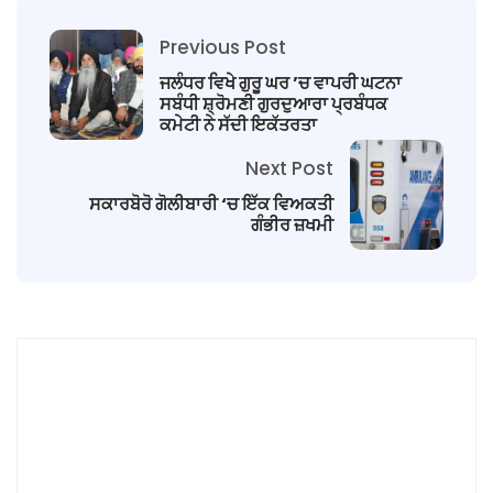
Previous Post
ਜਲੰਧਰ ਵਿਖੇ ਗੁਰੂ ਘਰ ’ਚ ਵਾਪਰੀ ਘਟਨਾ
ਸਬੰਧੀ ਸ਼੍ਰੋਮਣੀ ਗੁਰਦੁਆਰਾ ਪ੍ਰਬੰਧਕ
ਕਮੇਟੀ ਨੇ ਸੱਦੀ ਇਕੱਤਰਤਾ
Next Post
ਸਕਾਰਬੋਰੋ ਗੋਲੀਬਾਰੀ ‘ਚ ਇੱਕ ਵਿਅਕਤੀ
ਗੰਭੀਰ ਜ਼ਖਮੀ