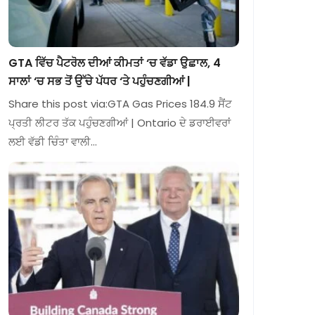
GTA ਵਿੱਚ ਪੈਟਰੋਲ ਦੀਆਂ ਕੀਮਤਾਂ ‘ਚ ਵੱਡਾ ਉਛਾਲ, 4
ਸਾਲਾਂ ‘ਚ ਸਭ ਤੋਂ ਉੱਚੇ ਪੱਧਰ ‘ਤੇ ਪਹੁੰਚਣਗੀਆਂ |
Share this post via:GTA Gas Prices 184.9 ਸੈਂਟ
ਪ੍ਰਤੀ ਲੀਟਰ ਤੱਕ ਪਹੁੰਚਣਗੀਆਂ | Ontario ਦੇ ਡਰਾਈਵਰਾਂ
ਲਈ ਵੱਡੀ ਚਿੰਤਾ ਵਾਲੀ…