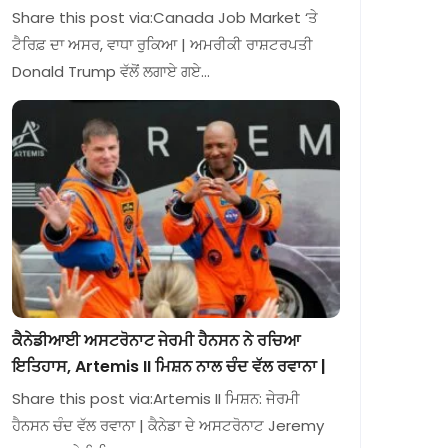
Share this post via:Canada Job Market ‘ਤੇ
ਟੈਰਿਫ਼ ਦਾ ਅਸਰ, ਵਾਧਾ ਰੁਕਿਆ | ਅਮਰੀਕੀ ਰਾਸ਼ਟਰਪਤੀ
Donald Trump ਵੱਲੋਂ ਲਗਾਏ ਗਏ…
ਕੈਨੇਡੀਆਈ ਅਸਟਰੋਨਾਟ ਜੇਰਮੀ ਹੈਨਸਨ ਨੇ ਰਚਿਆ
ਇਤਿਹਾਸ, Artemis II ਮਿਸ਼ਨ ਨਾਲ ਚੰਦ ਵੱਲ ਰਵਾਨਾ |
Share this post via:Artemis II ਮਿਸ਼ਨ: ਜੇਰਮੀ
ਹੈਨਸਨ ਚੰਦ ਵੱਲ ਰਵਾਨਾ | ਕੈਨੇਡਾ ਦੇ ਅਸਟਰੋਨਾਟ Jeremy