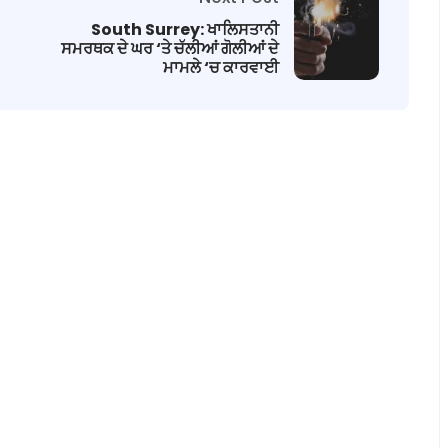
South Surrey: ਖਾਲਿਸਤਾਨੀ
ਸਮਰਥਕ ਦੇ ਘਰ ‘ਤੇ ਚੱਲੀਆਂ ਗੋਲੀਆਂ ਦੇ
ਮਾਮਲੇ ‘ਚ ਕਾਰਵਾਈ