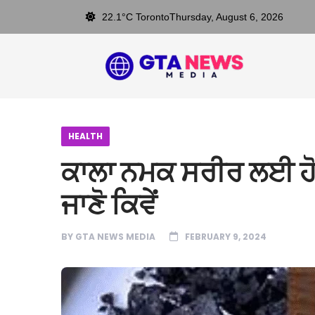
22.1°C Toronto
Thursday, August 6, 2026
HEALTH
ਕਾਲਾ ਨਮਕ ਸਰੀਰ ਲਈ ਹ
ਜਾਣੋ ਕਿਵੇਂ
BY
GTA NEWS MEDIA
FEBRUARY 9, 2024