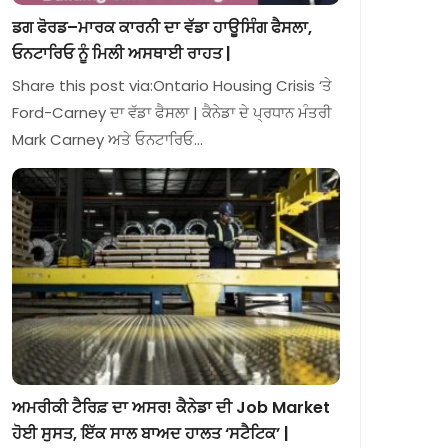
ਡਗ ਫੋਰਡ–ਮਾਰਕ ਕਾਰਨੀ ਦਾ ਵੱਡਾ ਹਾਊਸਿੰਗ ਫੈਸਲਾ,
ਓਨਟਾਰਿਓ ਨੂੰ ਮਿਲੀ ਅਸਥਾਈ ਰਾਹਤ |
Share this post via:Ontario Housing Crisis ‘ਤੇ
Ford-Carney ਦਾ ਵੱਡਾ ਫੈਸਲਾ | ਕੈਨੇਡਾ ਦੇ ਪ੍ਰਧਾਨ ਮੰਤਰੀ
Mark Carney ਅਤੇ ਓਨਟਾਰਿਓ…
ਅਮਰੀਕੀ ਟੈਰਿਫ਼ ਦਾ ਅਸਰ! ਕੈਨੇਡਾ ਦੀ Job Market
ਹੋਈ ਸੁਸਤ, ਇੱਕ ਸਾਲ ਬਾਅਦ ਹਾਲਤ ‘ਸਟੈਟਿਕ’ |