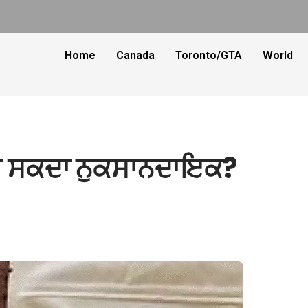
Home
Canada
Toronto/GTA
World
ੋ ਸਕਦਾ ਨੁਕਸਾਨਦਾਇਕ?