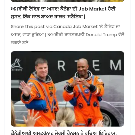
ਅਮਰੀਕੀ ਟੈਰਿਫ਼ ਦਾ ਅਸਰ! ਕੈਨੇਡਾ ਦੀ Job Market ਹੋਈ
ਸੁਸਤ, ਇੱਕ ਸਾਲ ਬਾਅਦ ਹਾਲਤ ‘ਸਟੈਟਿਕ’ |
Share this post via:Canada Job Market ‘ਤੇ ਟੈਰਿਫ਼ ਦਾ
ਅਸਰ, ਵਾਧਾ ਰੁਕਿਆ | ਅਮਰੀਕੀ ਰਾਸ਼ਟਰਪਤੀ Donald Trump ਵੱਲੋਂ
ਲਗਾਏ ਗਏ…
ਕੈਨੇਡੀਆਈ ਅਸਟਰੋਨਾਟ ਜੇਰਮੀ ਹੈਨਸਨ ਨੇ ਰਚਿਆ ਇਤਿਹਾਸ,