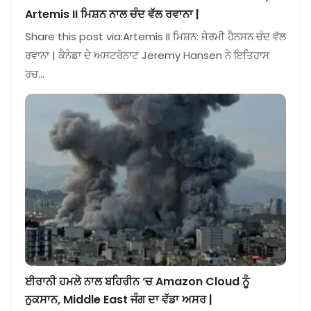
Artemis II ਮਿਸ਼ਨ ਨਾਲ ਚੰਦ ਵੱਲ ਰਵਾਨਾ |
Share this post via:Artemis II ਮਿਸ਼ਨ: ਜੇਰਮੀ ਹੈਨਸਨ ਚੰਦ ਵੱਲ
ਰਵਾਨਾ | ਕੈਨੇਡਾ ਦੇ ਅਸਟਰੋਨਾਟ Jeremy Hansen ਨੇ ਇਤਿਹਾਸ
ਰਚ…
ਈਰਾਨੀ ਹਮਲੇ ਨਾਲ ਬਹਿਰੀਨ ‘ਚ Amazon Cloud ਨੂੰ
ਨੁਕਸਾਨ, Middle East ਜੰਗ ਦਾ ਵੱਡਾ ਅਸਰ |