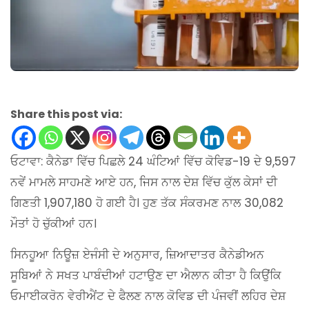
Share this post via:
ਓਟਾਵਾ: ਕੈਨੇਡਾ ਵਿੱਚ ਪਿਛਲੇ 24 ਘੰਟਿਆਂ ਵਿੱਚ ਕੋਵਿਡ-19 ਦੇ 9,597
ਨਵੇਂ ਮਾਮਲੇ ਸਾਹਮਣੇ ਆਏ ਹਨ, ਜਿਸ ਨਾਲ ਦੇਸ਼ ਵਿੱਚ ਕੁੱਲ ਕੇਸਾਂ ਦੀ
ਗਿਣਤੀ 1,907,180 ਹੋ ਗਈ ਹੈ। ਹੁਣ ਤੱਕ ਸੰਕਰਮਣ ਨਾਲ 30,082
ਮੌਤਾਂ ਹੋ ਚੁੱਕੀਆਂ ਹਨ।
ਸਿਨਹੂਆ ਨਿਊਜ਼ ਏਜੰਸੀ ਦੇ ਅਨੁਸਾਰ, ਜ਼ਿਆਦਾਤਰ ਕੈਨੇਡੀਅਨ
ਸੂਬਿਆਂ ਨੇ ਸਖਤ ਪਾਬੰਦੀਆਂ ਹਟਾਉਣ ਦਾ ਐਲਾਨ ਕੀਤਾ ਹੈ ਕਿਉਂਕਿ
ਓਮਾਈਕਰੋਨ ਵੇਰੀਐਂਟ ਦੇ ਫੈਲਣ ਨਾਲ ਕੋਵਿਡ ਦੀ ਪੰਜਵੀਂ ਲਹਿਰ ਦੇਸ਼