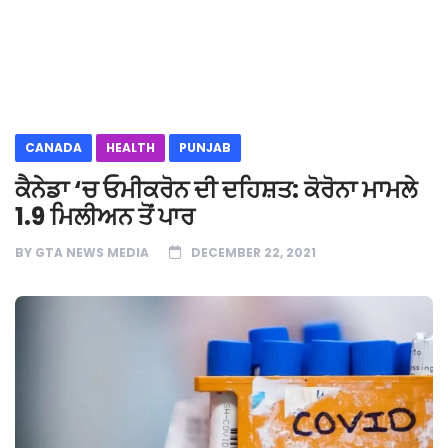
CANADA
HEALTH
PUNJAB
ਕੈਨੇਡਾ ‘ਚ ਓਮੀਕਰੋਨ ਦੀ ਦਹਿਸ਼ਤ: ਕੋਰੋਨਾ ਮਾਮਲੇ
1.9 ਮਿਲੀਅਨ ਤੋਂ ਪਾਰ
BY
GTA NEWS MEDIA
DECEMBER 22, 2021