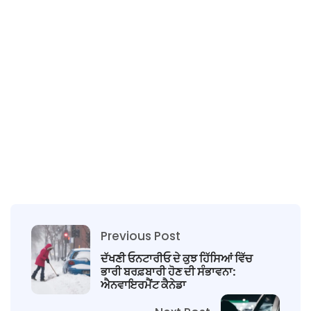
Previous Post
ਦੱਖਣੀ ਓਨਟਾਰੀਓ ਦੇ ਕੁਝ ਹਿੱਸਿਆਂ ਵਿੱਚ
ਭਾਰੀ ਬਰਫ਼ਬਾਰੀ ਹੋਣ ਦੀ ਸੰਭਾਵਨਾ:
ਐਨਵਾਇਰਮੈਂਟ ਕੈਨੇਡਾ