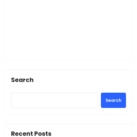
Search
Search
Recent Posts