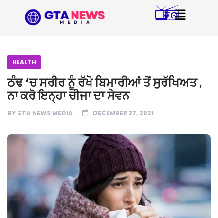
HEALTH
ਠੰਢ ‘ਚ ਸਰੀਰ ਨੂੰ ਰੱਖੋ ਬਿਮਾਰੀਆਂ ਤੋਂ ਸੁਰੱਖਿਅਤ ,
ਨਾ ਕਰੋ ਇਨ੍ਹਾ ਚੀਜਾ ਦਾ ਸੇਵਨ
BY
GTA NEWS MEDIA
DECEMBER 27, 2021