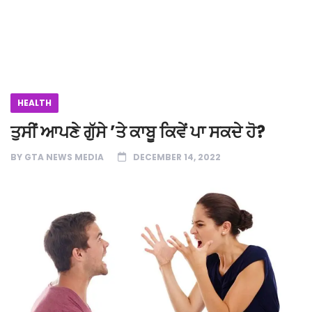
HEALTH
ਤੁਸੀਂ ਆਪਣੇ ਗੁੱਸੇ ʼਤੇ ਕਾਬੂ ਕਿਵੇਂ ਪਾ ਸਕਦੇ ਹੋ?
BY
GTA NEWS MEDIA
DECEMBER 14, 2022