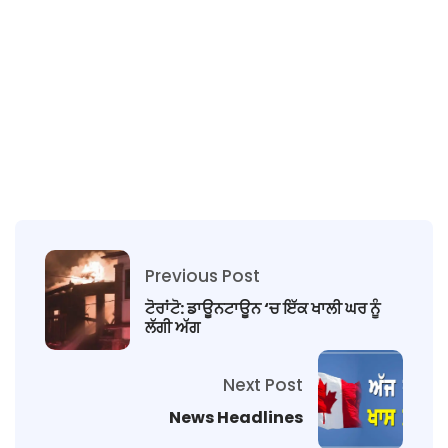
Previous Post
ਟੋਰਾਂਟੋ: ਡਾਊਨਟਾਊਨ ‘ਚ ਇੱਕ ਖਾਲੀ ਘਰ ਨੂੰ
ਲੱਗੀ ਅੱਗ
Next Post
News Headlines