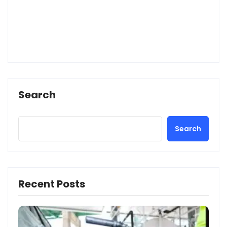
Search
Search
Recent Posts