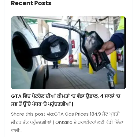
Recent Posts
GTA ਵਿੱਚ ਪੈਟਰੋਲ ਦੀਆਂ ਕੀਮਤਾਂ ‘ਚ ਵੱਡਾ ਉਛਾਲ, 4 ਸਾਲਾਂ ‘ਚ
ਸਭ ਤੋਂ ਉੱਚੇ ਪੱਧਰ ‘ਤੇ ਪਹੁੰਚਣਗੀਆਂ |
Share this post via:GTA Gas Prices 184.9 ਸੈਂਟ ਪ੍ਰਤੀ
ਲੀਟਰ ਤੱਕ ਪਹੁੰਚਣਗੀਆਂ | Ontario ਦੇ ਡਰਾਈਵਰਾਂ ਲਈ ਵੱਡੀ ਚਿੰਤਾ
ਵਾਲੀ…