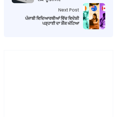
Next Post
ਪੰਜਾਬੀ ਵਿਦਿਆਰਥੀਆਂ ਵਿੱਚ ਵਿਦੇਸ਼ੀ
ਪੜ੍ਹਾਈ ਦਾ ਸ਼ੌਂਕ ਘੱਟਿਆ