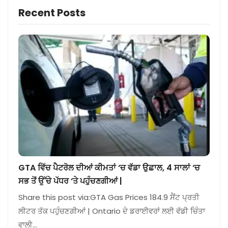
Recent Posts
GTA ਵਿੱਚ ਪੈਟਰੋਲ ਦੀਆਂ ਕੀਮਤਾਂ ‘ਚ ਵੱਡਾ ਉਛਾਲ, 4 ਸਾਲਾਂ ‘ਚ
ਸਭ ਤੋਂ ਉੱਚੇ ਪੱਧਰ ‘ਤੇ ਪਹੁੰਚਣਗੀਆਂ |
Share this post via:GTA Gas Prices 184.9 ਸੈਂਟ ਪ੍ਰਤੀ
ਲੀਟਰ ਤੱਕ ਪਹੁੰਚਣਗੀਆਂ | Ontario ਦੇ ਡਰਾਈਵਰਾਂ ਲਈ ਵੱਡੀ ਚਿੰਤਾ
ਵਾਲੀ…