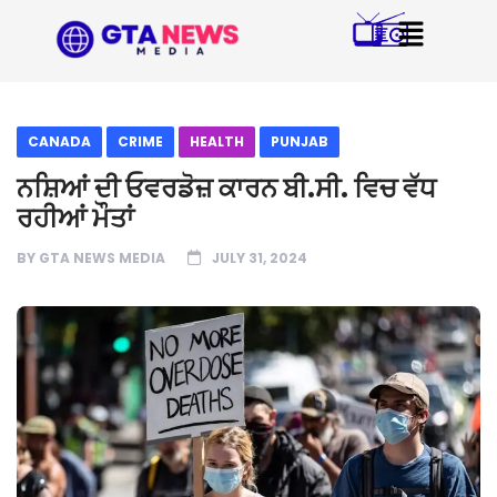
CANADA
CRIME
HEALTH
PUNJAB
ਨਸ਼ਿਆਂ ਦੀ ਓਵਰਡੋਜ਼ ਕਾਰਨ ਬੀ.ਸੀ. ਵਿਚ ਵੱਧ
ਰਹੀਆਂ ਮੌਤਾਂ
BY
GTA NEWS MEDIA
JULY 31, 2024